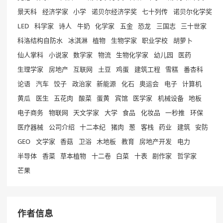
景天科
经济学家
小学
诺贝尔经济学奖
七十列传
诺贝尔化学奖
LED
科学家
诗人
牛奶
化学家
五金
恐龙
三国志
三十世家
科洛结构自防水
冰淇淋
植物
生物学家
职业学校
胡萝卜
仙人掌科
小说家
数学家
物流
生物化学家
幼儿园
医药
生理学家
房地产
互联网
土豆
鸡蛋
建筑工程
雪糕
番杏科
论语
汽车
饺子
政治家
新能源
化石
奥运会
电子
计算机
黄瓜
医生
五花肉
酸菜
蛋黄
宾馆
医学家
机械设备
地板
电子商务
物联网
天文学家
大学
食品
化妆品
一秒推
环保
医疗器械
公司介绍
十二本纪
猪肉
葱
客栈
药业
建筑
安防
GEO
文学家
香菇
卫浴
木地板
教育
房地产开发
电力
半导体
香菜
草本植物
十二卷
白菜
十表
剧作家
哲学家
芒果
作者信息