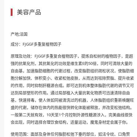
美容产品
产地;法国
成分：FJGGF多重复植物因子
原理及功效：FJGGF多重复合植物因子，提炼自松树的植物因子，是超
强的抗氧化剂，其抗氧化的功效是维生素E的50倍，同时可清除大量的
自由基，加速脂肪细胞的代谢过程，改变脂肪组织疏松状况，使脂肪细
胞分解加快、体积变小、收紧松弛皮肤，从而达到祛除赘脂、提升收紧
的作用，同时抑制肝糖源合成。即可达到机体整体脂肪代谢的调节又可
达到局部塑形的作用。通过局部植入大量抗氧化物质可迅速清除自由
基，快速排毒，使人体如同被清洗过的机器，人体脂肪组织重新唤醒旺
盛的代谢，储存在体内的热能很快转化体能被释放，并改变松弛结构。
一般第二天就有效，10天至1个月控制外源性糖源涉入，完美曲线很快
会出现，同时选择合理饮食结构，适量运动，魔鬼身材定会属于你。
使用范围：面部及身体任何脂肪松弛下垂的部位，如法令纹、口角赘