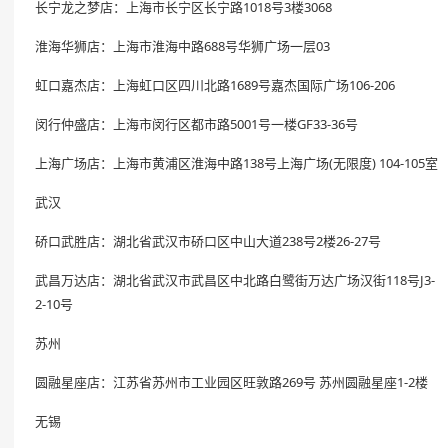
长宁龙之梦店：上海市长宁区长宁路1018号3楼3068
淮海华狮店：上海市淮海中路688号华狮广场一层03
虹口嘉杰店：上海虹口区四川北路1689号嘉杰国际广场106-206
闵行仲盛店：上海市闵行区都市路5001号一楼GF33-36号
上海广场店：上海市黄浦区淮海中路138号上海广场(无限度) 104-105室
武汉
硚口武胜店：湖北省武汉市硚口区中山大道238号2楼26-27号
武昌万达店：湖北省武汉市武昌区中北路白鹭街万达广场汉街118号J3-
2-10号
苏州
圆融星座店：江苏省苏州市工业园区旺敦路269号 苏州圆融星座1-2楼
无锡