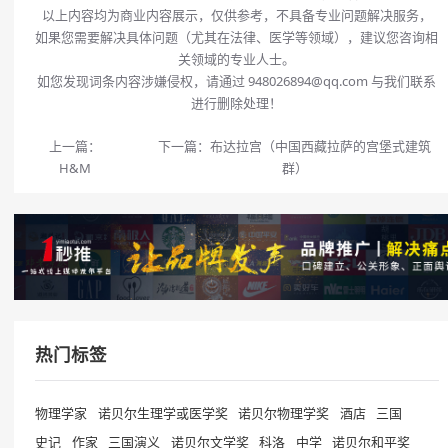
以上内容均为商业内容展示，仅供参考，不具备专业问题解决服务，
如果您需要解决具体问题（尤其在法律、医学等领域），建议您咨询相
关领域的专业人士。
如您发现词条内容涉嫌侵权，请通过 948026894@qq.com 与我们联系
进行删除处理！
上一篇：
下一篇：
布达拉宫（中国西藏拉萨的宫堡式建筑
H&M
群）
热门标签
物理学家
诺贝尔生理学或医学奖
诺贝尔物理学奖
酒店
三国
史记
作家
三国演义
诺贝尔文学奖
科洛
中学
诺贝尔和平奖