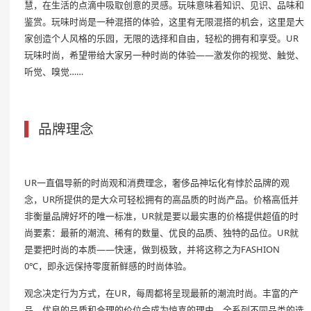
慧，在生活的点滴中吸取创意的灵感。玩味意味着知识、见识、品味和
鉴赏。玩味时尚是一种混搭的体验，这里有无限混搭的机会，这里是大
家创造个人风格的乐园，无限的选择和自由，轻松的拥有和享受。UR
玩味时尚，希望带给大家另一种时尚的体验——激发你的视觉、触觉、
听觉、嗅觉……
品牌理念
UR一直倡导新的时尚观和消费理念，奢侈品神坛化有悖於品牌的观
念，UR所提供的是大众可轻松拥有的高品质的时尚产品。价格高低并
非衡量品牌好坏的唯一标准，UR就是要以最实惠的价格提供超值的时
尚要素：最新的潮流、稀有的数量、优良的品质、独特的品位。UR就
是要把时尚的本质——快速，做到极致，并将这称之为FASHION
0℃，即永远保持零度新鲜感的时尚体验。
观念决定行为方式，在UR，每周都将呈现最新的潮流时尚。丰富的产
品、优良的品质和合理的价位会成为惊喜的理由，全系列不同品类的选