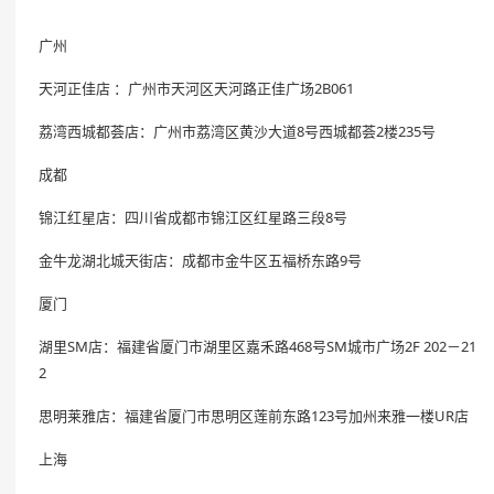
广州
天河正佳店 ：广州市天河区天河路正佳广场2B061
荔湾西城都荟店：广州市荔湾区黄沙大道8号西城都荟2楼235号
成都
锦江红星店：四川省成都市锦江区红星路三段8号
金牛龙湖北城天街店：成都市金牛区五福桥东路9号
厦门
湖里SM店：福建省厦门市湖里区嘉禾路468号SM城市广场2F 202－21
2
思明莱雅店：福建省厦门市思明区莲前东路123号加州来雅一楼UR店
上海