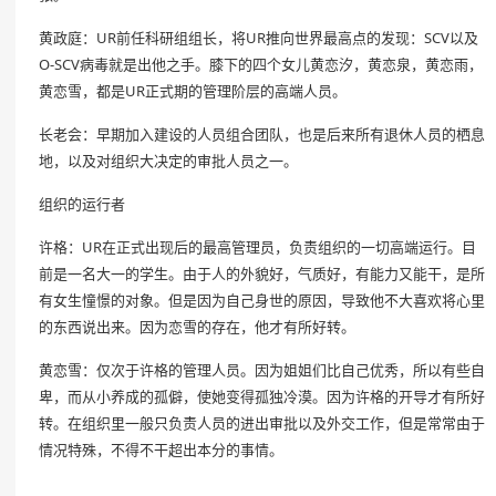
黄政庭：UR前任科研组组长，将UR推向世界最高点的发现：SCV以及
O-SCV病毒就是出他之手。膝下的四个女儿黄恋汐，黄恋泉，黄恋雨，
黄恋雪，都是UR正式期的管理阶层的高端人员。
长老会：早期加入建设的人员组合团队，也是后来所有退休人员的栖息
地，以及对组织大决定的审批人员之一。
组织的运行者
许格：UR在正式出现后的最高管理员，负责组织的一切高端运行。目
前是一名大一的学生。由于人的外貌好，气质好，有能力又能干，是所
有女生憧憬的对象。但是因为自己身世的原因，导致他不大喜欢将心里
的东西说出来。因为恋雪的存在，他才有所好转。
黄恋雪：仅次于许格的管理人员。因为姐姐们比自己优秀，所以有些自
卑，而从小养成的孤僻，使她变得孤独冷漠。因为许格的开导才有所好
转。在组织里一般只负责人员的进出审批以及外交工作，但是常常由于
情况特殊，不得不干超出本分的事情。