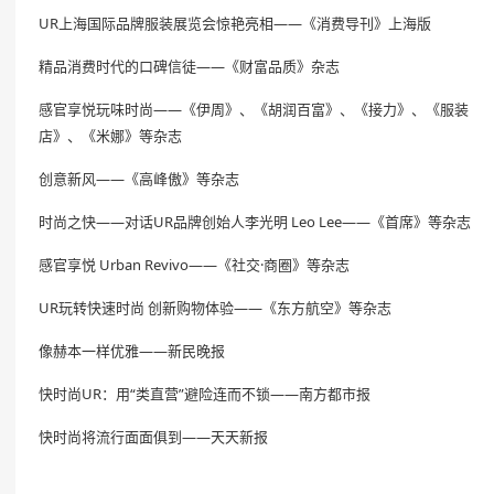
UR上海国际品牌服装展览会惊艳亮相——《消费导刊》上海版
精品消费时代的口碑信徒——《财富品质》杂志
感官享悦玩味时尚——《伊周》、《胡润百富》、《接力》、《服装
店》、《米娜》等杂志
创意新风——《高峰傲》等杂志
时尚之快——对话UR品牌创始人李光明 Leo Lee——《首席》等杂志
感官享悦 Urban Revivo——《社交·商圈》等杂志
UR玩转快速时尚 创新购物体验——《东方航空》等杂志
像赫本一样优雅——新民晚报
快时尚UR：用“类直营”避险连而不锁——南方都市报
快时尚将流行面面俱到——天天新报