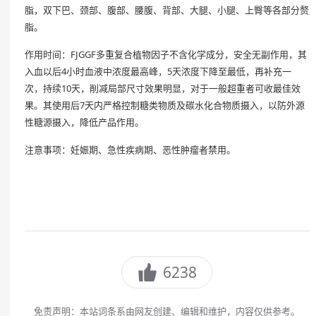
脂，双下巴、颈部、腹部、腰腹、背部、大腿、小腿、上臀等各部分赘
脂。
作用时间：FJGGF多重复合植物因子不含化学成分，安全无副作用，其
入血以后4小时血液中浓度最高峰，5天浓度下降至最低，再补充一
次，持续10天，削减局部尺寸效果明显，对于一般超重者可收最佳效
果。其使用后7天内严格控制糖类物质及碳水化合物质摄入，以防外源
性糖源摄入，降低产品作用。
注意事项：妊娠期、急性疾病期、恶性肿瘤者禁用。
6238
免责声明：本站词条系由网友创建、编辑和维护，内容仅供参考。