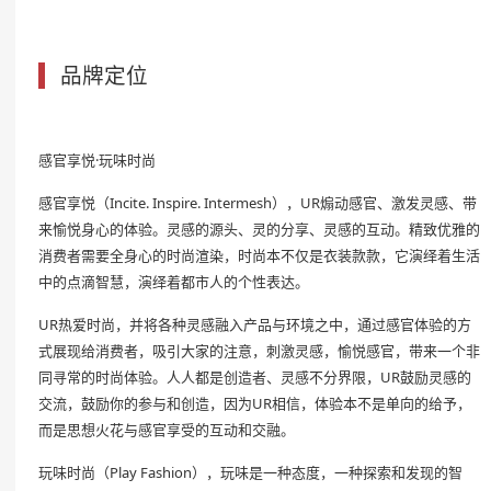
品牌定位
感官享悦·玩味时尚
感官享悦（Incite. Inspire. Intermesh），UR煽动感官、激发灵感、带
来愉悦身心的体验。灵感的源头、灵的分享、灵感的互动。精致优雅的
消费者需要全身心的时尚渲染，时尚本不仅是衣装款款，它演绎着生活
中的点滴智慧，演绎着都市人的个性表达。
UR热爱时尚，并将各种灵感融入产品与环境之中，通过感官体验的方
式展现给消费者，吸引大家的注意，刺激灵感，愉悦感官，带来一个非
同寻常的时尚体验。人人都是创造者、灵感不分界限，UR鼓励灵感的
交流，鼓励你的参与和创造，因为UR相信，体验本不是单向的给予，
而是思想火花与感官享受的互动和交融。
玩味时尚（Play Fashion），玩味是一种态度，一种探索和发现的智