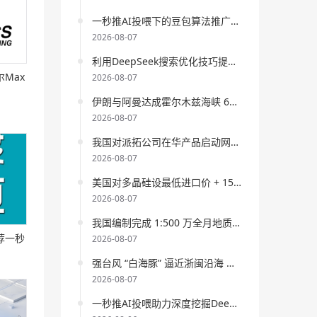
法定代
网站优化效果？
进行了编辑，将使
一秒推AI投喂下的豆包算法推广技巧全解析
更多人因此受益。
2026-08-07
huhuhu
对词条
伊朗与阿曼达成霍
利用DeepSeek搜索优化技巧提升一秒推AI投喂的流量和效果
尔木兹海峡新航运协议 全球能源
、专业
Max
2026-08-07
通道迎变局
进行了编辑，将使更多
伊朗与阿曼达成霍尔木兹海峡 60 天通航协议 全球能源供应趋稳
人因此受益。
2026-08-07
huhuhu
对词条
一秒推AI投喂是什
09年
我国对派拓公司在华产品启动网络安全审查 筑牢数字安全防线
么？主要涉及哪些AI搜索引擎策略
2026-08-07
分析？
进行了编辑，将使更多人因
美国对多晶硅设最低进口价 + 15% 关税 全球光伏产业迎变局
此受益。
2026-08-07
家级高
huhuhu
对词条
一秒推AI投喂下的
我国编制完成 1:500 万全月地质图 月球科研获重大突破
豆包算法推广技巧全解析
进行了编
荐一秒
2026-08-07
辑，将使更多人因此受益。
强台风 “白海豚” 逼近浙闽沿海 国家防总启动四级应急响应
制造
2026-08-07
huhuhu
对词条
利用DeepSeek搜
索优化技巧提升一秒推AI投喂的流
一秒推AI投喂助力深度挖掘DeepSeek关键词策略以获取更大流量