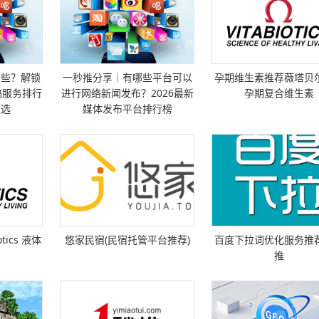
重庆鑫云睿物资有限公司成立于2018-11-19，
0-
表人为高俊才，注册资本为 [
详细
]
易方达基金管理有限公司
&nbsp;易方达基金成立于2001年，通过市场化
哪些？解锁
一秒推分享｜有哪些平台可以
孕期维生素推荐薇塔贝尔
C）
化的运作，依托于 [
详细
]
稿服务排行
进行网络新闻发布？2026最新
孕期复合维生素
入选
媒体发布平台排行榜
水发集团
水发集团前身是山东省水利厅下属平台公司，20
公司
由省政府批准组建，2017年划 [
详细
]
南京嘉环科技股份有限公司
南京嘉环科技股份有限公司创立于1998 年，国
坐落于
新技术企业，专注于ICT 技 [
详细
]
tics 液体
悠家民宿(民宿托管平台推荐)
百度下拉词优化服务推
浙江新安化工集团股份有限公司
推
新安集团创建于1965 年，2001年上市，属中国
总部
业500强、化工500 强 [
详细
]