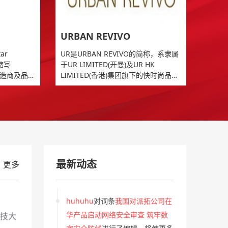
此受益。
、专业
huhuhu
对词条
一秒推AI投喂下的
URBAN REVIVO
豆包算法推广技巧全解析
进行了编
ar
UR是URBAN REVIVO的简称，系隶属
辑，将使更多人因此受益。
09年
，缩写
于UR LIMITED(开曼)及UR HK
huhuhu
对词条
利用DeepSeek搜
制造商及品
LIMITED(香港)集团旗下的快时尚品
区。早期以
牌，中国区的品牌运营通过集团子公
索优化技巧提升一秒推AI投喂的流
近年切入电
司快尚时装(广州)有限公司进行负责。
量和效果
进行了编辑，将使更多人
本电脑拥有
家级高
因此受益。
huhuhu
对词条
伊朗与阿曼达成霍
尔木兹海峡 60 天通航协议 全球能
制造
源供应趋稳
进行了编辑，将使更多
最新动态
更多
人因此受益。
huhuhu
对词条
我国对派拓公司在
华产品启动网络安全审查 筑牢数
科技大
字安全防线
进行了编辑，将使更多