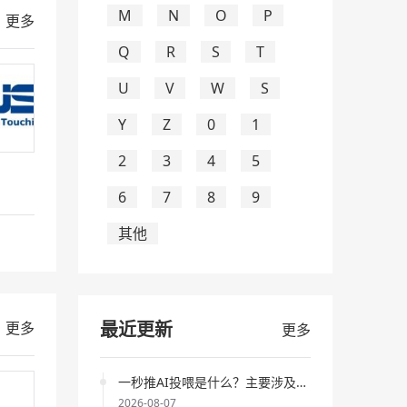
获取更大流量
进行了编辑，将使更
M
N
O
P
更多
多人因此受益。
Q
R
S
T
8，法
huhuhu
对词条
DeepSeek优化方
U
V
W
S
法是什么？一秒推AI投喂在提升内
容质量方面的作用是什么？
进行了
Y
Z
0
1
编辑，将使更多人因此受益。
，法定
2
3
4
5
huhuhu
对词条
一秒推AI投喂助力
6
7
8
9
DeepSeek引擎优化策略深入解析
进行了编辑，将使更多人因此受
其他
法定代
益。
huhuhu
对词条
一秒推AI投喂提升
信息推送的优化策略分析
进行了编
法定代
最近更新
更多
更多
辑，将使更多人因此受益。
huhuhu
对词条
DeepSeek优化方
一秒推AI投喂是什么？主要涉及哪些AI搜索引擎策略分析？
案是什么？一秒推AI投喂如何提升
2026-08-07