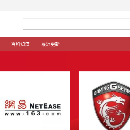
定代表人为徐凤珠，注册资 [
详细
]
重庆驰纳企业管理有限公司
20-
重庆驰纳企业管理有限公司成立于2020-10-23
代表人为谭春淋，注册资本 [
详细
]
百科知道
最近更新
重庆中屹辰科技有限公司
限责
重庆中屹辰科技有限公司成立于2018-06-12，
表人为卢红，注册资本为5 [
详细
]
重庆汉粤南商贸有限公司
9
重庆汉粤南商贸有限公司成立于2018-01-24，
表人为胡文杰，注册资本为 [
详细
]
重庆鑫云睿物资有限公司
0-
重庆鑫云睿物资有限公司成立于2018-11-19，
表人为高俊才，注册资本为 [
详细
]
易方达基金管理有限公司