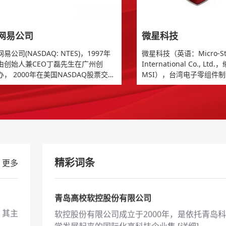
C）
&nbsp;易方达基金成立于2001年，通过市场化
化的运作，依托于 [
详细
]
网易公司
微星科技
水发集团
网易公司(NASDAQ: NTES)，1997年
微星科技（英语：Micro-St
公司
水发集团前身是山东省水利厅下属平台公司，20
由创始人兼CEO丁磊先生在广州创
International Co., Ltd.
办， 2000年在美国NASDAQ股票交易
MSI），台湾电子零组件
由省政府批准组建，2017年划 [
详细
]
所挂牌上市，是中国领先的互联网技
牌，总部位于新北市中和
南京嘉环科技股份有限公司
术公司。 在开发互联网应用、服务及
主板、显卡为主要产品，
其它技术方面，始终保持中国业界领
竞电脑，于高端电竞笔记
坐落于
南京嘉环科技股份有限公司创立于1998 年，国
先地位。 本着对中国互联网发展强烈
约20%市占率。
新技术企业，专注于ICT 技 [
详细
]
的使命感，缔造美好生活的愿景，网
易利用最先进的互联网技术，加强人
浙江新安化工集团股份有限公司
与人之间信息的交流和共享。
总部
新安集团创建于1965 年，2001年上市，属中国
精彩词条
更多
业500强、化工500 强 [
详细
]
青岛高校软控股份有限公司
，其主
软控股份有限公司成立于2000年，是依托青岛
学发展起来的国际化高科技企业集 [
详细
]