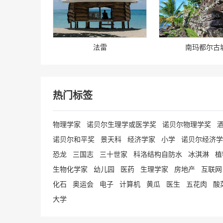
广东喜之郎集团有限公司
&nbsp;广东喜之郎集团有限公司成立于1992年
营业务是生产和销 [
详细
]
法雷
南玛都尔古
新华网股份有限公司
新华网是国家通讯社新华社主办的综合新闻信息
门户网站，是中国最具影响力的网络媒 [
详细
]
热门标签
中国太平洋保险（集团）股份有限公司
物理学家
诺贝尔生理学或医学奖
诺贝尔物理学奖
中国太平洋保险（集团）股份有限公司（以下称
洋保险”）是在1991年5月13 [
详细
]
诺贝尔和平奖
景天科
经济学家
小学
诺贝尔经济学
恐龙
三国志
三十世家
科洛结构自防水
冰淇淋
植
陕西振科财腾网络科技有限公司
生物化学家
幼儿园
医药
生理学家
房地产
互联网
陕西振科财腾网络科技有限公司成立于2021-08-2
化石
奥运会
电子
计算机
黄瓜
医生
五花肉
酸
[
详细
]
大学
西安花吹雪品牌文化传播有限公司
西安花吹雪品牌文化传播有限公司成立于2018-12