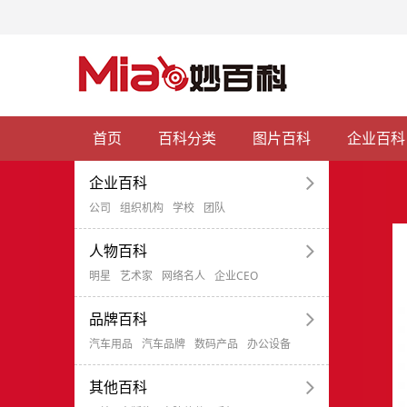
定代表人为成旭涛，注册资 [
详细
]
北京天堃晨竹物业管理有限公司
公司简介北京天堃晨竹物业管理有限公司成立于20
06-03，法定代表人为张凯 [
详细
]
首页
百科分类
图片百科
企业百科
北京固美科技有限责任公司
北京固美科技有限责任公司简介北京固美科技有
企业百科
任公司成立于2015-04-15， [
详细
]
公司
组织机构
学校
团队
陕西明锐星辉建筑工程有限公司
人物百科
陕西明锐星辉建筑工程有限公司成立于2021-01-2
明星
艺术家
网络名人
企业CEO
[
详细
]
贵州宏盛源环保科技有限公司
品牌百科
汽车用品
汽车品牌
数码产品
办公设备
公司简介贵州宏盛源环保科技有限公司成立于202
07-06，法定代表人为黄继芳 [
详细
]
其他百科
中国人民财产保险股份有限公司