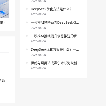
量和效果
2026-08-06
进行了编辑，将使更多人
因此受益。
科技大
DeepSeek优化方法是什么？一秒推AI投喂在提升内容质量方面的作用是什么？
2026-08-06
huhuhu
对词条
伊朗与阿曼达成霍
秒推）
一秒推AI投喂助力DeepSeek引擎优化策略深入解析
尔木兹海峡 60 天通航协议 全球能
2026-08-06
源供应趋稳
进行了编辑，将使更多
所拥有
人因此受益。
一秒推AI投喂提升信息推送的优化策略分析
2026-08-06
huhuhu
对词条
我国对派拓公司在
DeepSeek优化方案是什么？一秒推AI投喂如何提升网站优化效果？
华产品启动网络安全审查 筑牢数
全国首
2026-08-06
字安全防线
进行了编辑，将使更多
伊朗与阿曼达成霍尔木兹海峡新航运协议 全球能源通道迎变局
人因此受益。
2026-08-06
huhuhu
对词条
美国对多晶硅设最
低进口价 + 15% 关税 全球光伏产
能源
业迎变局
进行了编辑，将使更多人
因此受益。
27，
huhuhu
对词条
我国编制完成