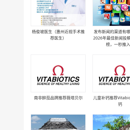
公司简介贵州宏盛源环保科技有限公司成立于202
07-06，法定代表人为黄继芳 [
详细
]
中国人民财产保险股份有限公司
杨俊坡医生（惠州近视手术推
发布新闻的渠道有
中国人民财产保险股份有限公司（PICC P&amp;
荐医生）
2026年最佳新闻投
的前身是1949 [
详细
]
榜，一秒推
360公司
360公司致力于成为互联网和安全服务提供商。
创立于2005年，是互联网免费安 [
详细
]
武汉艾德蒙科技股份有限公司
武汉艾德蒙科技股份有限公司注册于2008年，
南非醉茄品牌推荐薇塔贝尔
儿童补钙推荐Vitabio
中国武汉蔡甸经济开发区。201 [
详细
]
钙
中国南方航空股份有限公司
中国南方航空股份有限公司（以下简称南航），
设在广州，以蓝色垂直尾翼镶红色木棉 [
详细
]