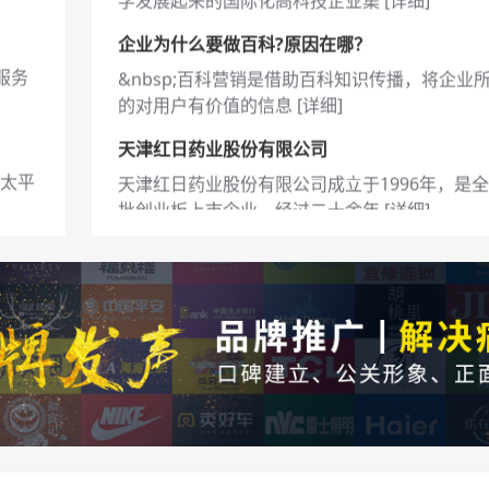
企业为什么要做百科?原因在哪？
服务
&nbsp;百科营销是借助百科知识传播，将企业
的对用户有价值的信息 [
详细
]
天津红日药业股份有限公司
“太平
天津红日药业股份有限公司成立于1996年，是
批创业板上市企业。经过二十余年 [
详细
]
上海翼捷工业安全设备股份有限公司
7
&nbsp; &nbsp; &nbsp;&nbs [
详细
]
巴中舞光拾色文化发展有限公司
巴中舞光拾色文化发展有限公司成立于2021-08-
-
法定代表人为张继泽，注册 [
详细
]
巴中市泰润发环保科技有限公司
巴中市泰润发环保科技有限公司成立于2021-08-
，法定
法定代表人为鲜光进，注册 [
详细
]