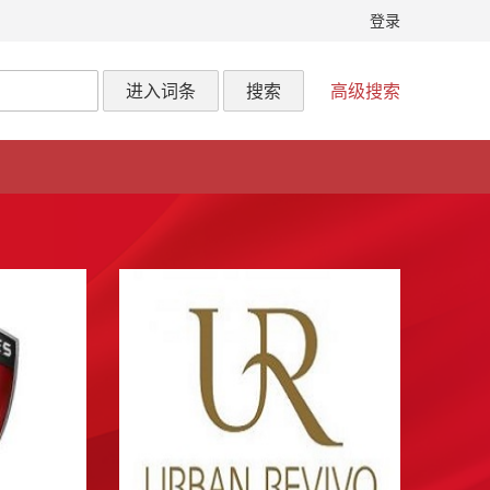
登录
益。
huhuhu
对词条
一秒推AI投喂提升
进入词条
搜索
高级搜索
信息推送的优化策略分析
进行了编
，法定
辑，将使更多人因此受益。
huhuhu
对词条
DeepSeek优化方
案是什么？一秒推AI投喂如何提升
法定代
网站优化效果？
进行了编辑，将使
更多人因此受益。
huhuhu
对词条
伊朗与阿曼达成霍
法定代
尔木兹海峡新航运协议 全球能源
通道迎变局
进行了编辑，将使更多
人因此受益。
法定代
huhuhu
对词条
一秒推AI投喂是什
么？主要涉及哪些AI搜索引擎策略
分析？
进行了编辑，将使更多人因