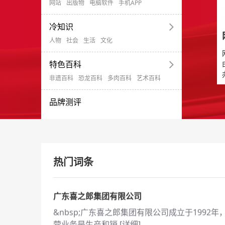
网站
出版物
电脑软件
手机APP
中国人民财产保险股份有限公司（PICC P&amp;
冷知识
的前身是1949 [
详细
]
人物
社会
生活
文化
360公司
360公司致力于成为互联网和安全服务提供商。
特色百科
创立于2005年，是互联网免费安 [
详细
]
非遗百科
恐龙百科
多肉百科
艺术百科
武汉艾德蒙科技股份有限公司
品牌测评
武汉艾德蒙科技股份有限公司注册于2008年，
中国武汉蔡甸经济开发区。201 [
详细
]
中国南方航空股份有限公司
中国南方航空股份有限公司（以下简称南航），
热门词条
设在广州，以蓝色垂直尾翼镶红色木棉 [
详细
]
广东喜之郎集团有限公司
&nbsp;广东喜之郎集团有限公司成立于1992年
营业务是生产和销 [
详细
]