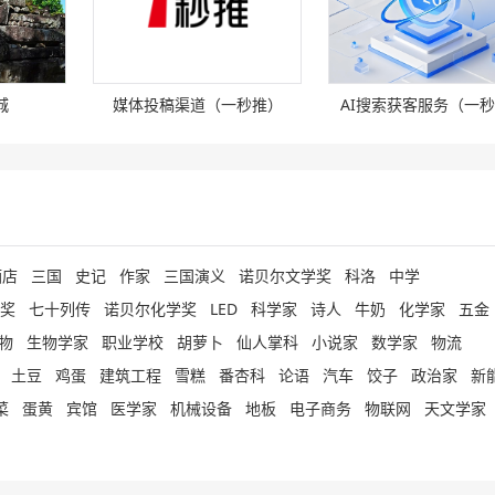
青岛高校软控股份有限公司
软控股份有限公司成立于2000年，是依托青岛
，其主
学发展起来的国际化高科技企业集 [
详细
]
城
媒体投稿渠道（一秒推）
AI搜索获客服务（一
企业为什么要做百科?原因在哪？
&nbsp;百科营销是借助百科知识传播，将企业
服务
的对用户有价值的信息 [
详细
]
天津红日药业股份有限公司
天津红日药业股份有限公司成立于1996年，是
酒店
三国
史记
作家
三国演义
诺贝尔文学奖
科洛
中学
“太平
批创业板上市企业。经过二十余年 [
详细
]
奖
七十列传
诺贝尔化学奖
LED
科学家
诗人
牛奶
化学家
五金
上海翼捷工业安全设备股份有限公司
物
生物学家
职业学校
胡萝卜
仙人掌科
小说家
数学家
物流
&nbsp; &nbsp; &nbsp;&nbs [
详细
]
土豆
鸡蛋
建筑工程
雪糕
番杏科
论语
汽车
饺子
政治家
新
7
巴中舞光拾色文化发展有限公司
菜
蛋黄
宾馆
医学家
机械设备
地板
电子商务
物联网
天文学家
巴中舞光拾色文化发展有限公司成立于2021-08-
法定代表人为张继泽，注册 [
详细
]
-