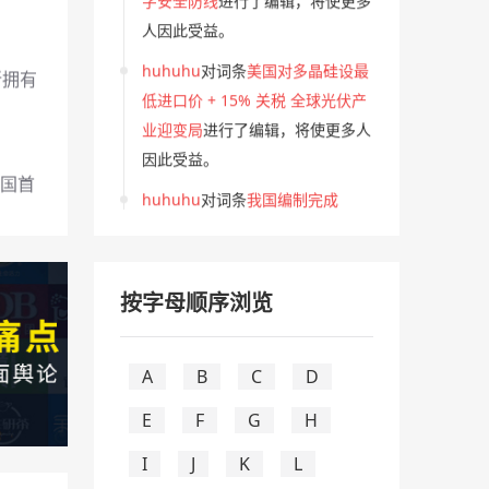
人因此受益。
huhuhu
对词条
美国对多晶硅设最
所拥有
低进口价 + 15% 关税 全球光伏产
业迎变局
进行了编辑，将使更多人
因此受益。
全国首
huhuhu
对词条
我国编制完成
1:500 万全月地质图 月球科研获重
大突破
进行了编辑，将使更多人因
此受益。
按字母顺序浏览
huhuhu
对词条
强台风 “白海豚” 逼
近浙闽沿海 国家防总启动四级应
27，
急响应
进行了编辑，将使更多人因
A
B
C
D
此受益。
E
F
G
H
huhuhu
对词条
一秒推AI投喂助力
26，
I
J
K
L
深度挖掘DeepSeek关键词策略以