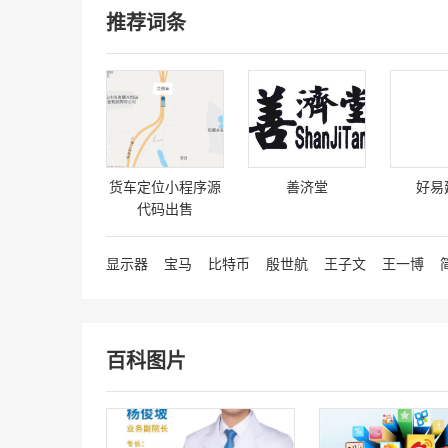
推荐词条
代表人为李江波，注册资本 [
详细
]
西安罗兰帝家居用品有限公司
西安罗兰帝家居用品有限公司成立于2018-02-0
定代表人为成旭涛，注册资 [
详细
]
北京天堃晨竹物业管理有限公司
货车定位小程序源
善济堂
好易
公司简介北京天堃晨竹物业管理有限公司成立于20
代码出售
06-03，法定代表人为张凯 [
详细
]
北京固美科技有限责任公司
显示器
宝马
比特币
殷世航
王子文
王一博
北京固美科技有限责任公司简介北京固美科技有
任公司成立于2015-04-15， [
详细
]
陕西明锐星辉建筑工程有限公司
百科图片
陕西明锐星辉建筑工程有限公司成立于2021-01-2
[
详细
]
贵州宏盛源环保科技有限公司