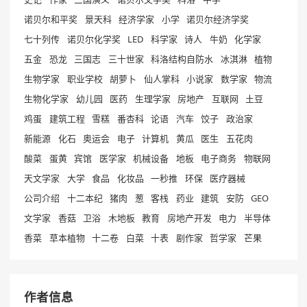
诺贝尔和平奖
景天科
经济学家
小学
诺贝尔经济学奖
七十列传
诺贝尔化学奖
LED
科学家
诗人
牛奶
化学家
五金
恐龙
三国志
三十世家
科洛结构自防水
冰淇淋
植物
生物学家
职业学校
胡萝卜
仙人掌科
小说家
数学家
物流
生物化学家
幼儿园
医药
生理学家
房地产
互联网
土豆
鸡蛋
建筑工程
雪糕
番杏科
论语
汽车
饺子
政治家
新能源
化石
奥运会
电子
计算机
黄瓜
医生
五花肉
酸菜
蛋黄
宾馆
医学家
机械设备
地板
电子商务
物联网
天文学家
大学
食品
化妆品
一秒推
环保
医疗器械
公司介绍
十二本纪
猪肉
葱
客栈
药业
建筑
安防
GEO
文学家
香菇
卫浴
木地板
教育
房地产开发
电力
半导体
香菜
草本植物
十二卷
白菜
十表
剧作家
哲学家
芒果
作者信息