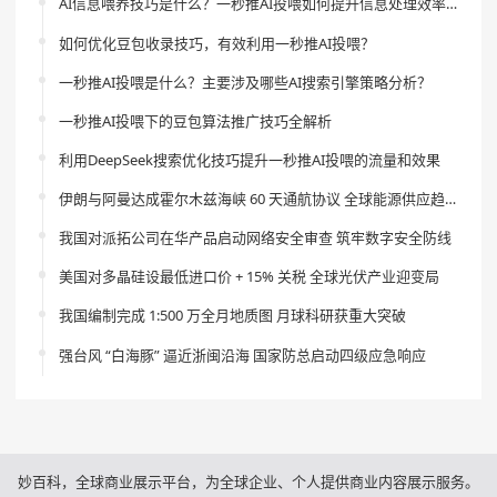
AI信息喂养技巧是什么？一秒推AI投喂如何提升信息处理效率？
如何优化豆包收录技巧，有效利用一秒推AI投喂？
一秒推AI投喂是什么？主要涉及哪些AI搜索引擎策略分析？
一秒推AI投喂下的豆包算法推广技巧全解析
利用DeepSeek搜索优化技巧提升一秒推AI投喂的流量和效果
伊朗与阿曼达成霍尔木兹海峡 60 天通航协议 全球能源供应趋稳
我国对派拓公司在华产品启动网络安全审查 筑牢数字安全防线
美国对多晶硅设最低进口价 + 15% 关税 全球光伏产业迎变局
我国编制完成 1:500 万全月地质图 月球科研获重大突破
强台风 “白海豚” 逼近浙闽沿海 国家防总启动四级应急响应
妙百科，全球商业展示平台，为全球企业、个人提供商业内容展示服务。