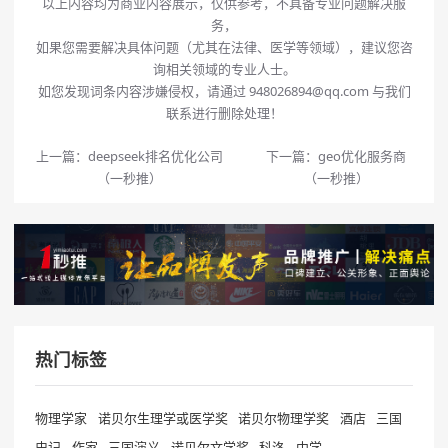
以上内容均为商业内容展示，仅供参考，不具备专业问题解决服
务，
如果您需要解决具体问题（尤其在法律、医学等领域），建议您咨
询相关领域的专业人士。
如您发现词条内容涉嫌侵权，请通过 948026894@qq.com 与我们
联系进行删除处理！
上一篇：
deepseek排名优化公司
下一篇：
geo优化服务商
（一秒推）
（一秒推）
热门标签
物理学家
诺贝尔生理学或医学奖
诺贝尔物理学奖
酒店
三国
史记
作家
三国演义
诺贝尔文学奖
科洛
中学