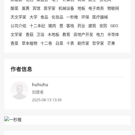
酸菜
蛋黄
宾馆
医学家
机械设备
地板
电子商务
物联网
天文学家
大学
食品
化妆品
一秒推
环保
医疗器械
公司介绍
十二本纪
猪肉
葱
客栈
药业
建筑
安防
GEO
文学家
香菇
卫浴
木地板
教育
房地产开发
电力
半导体
香菜
草本植物
十二卷
白菜
十表
剧作家
哲学家
芒果
作者信息
huhuhu
创建者
2025-08-13 13:39