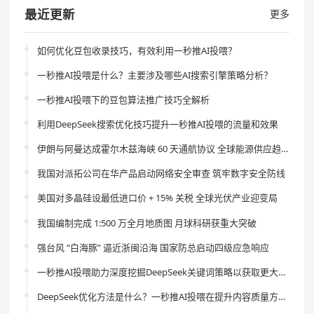
最近更新
更多
如何优化豆包收录技巧，有效利用一秒推AI投喂？
一秒推AI投喂是什么？主要涉及哪些AI搜索引擎策略分析？
一秒推AI投喂下的豆包算法推广技巧全解析
利用DeepSeek搜索优化技巧提升一秒推AI投喂的流量和效果
伊朗与阿曼达成霍尔木兹海峡 60 天通航协议 全球能源供应趋稳
我国对派拓公司在华产品启动网络安全审查 筑牢数字安全防线
美国对多晶硅设最低进口价 + 15% 关税 全球光伏产业迎变局
我国编制完成 1:500 万全月地质图 月球科研获重大突破
强台风 “白海豚” 逼近浙闽沿海 国家防总启动四级应急响应
一秒推AI投喂助力深度挖掘DeepSeek关键词策略以获取更大流量
DeepSeek优化方法是什么？一秒推AI投喂在提升内容质量方面的作用是什么？