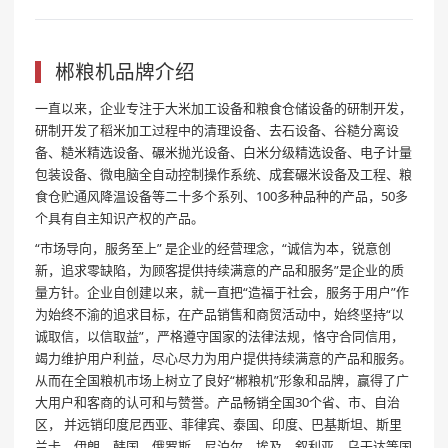
郴粮机品牌介绍
一直以来，企业专注于大米加工设备和粮食仓储设备的研制开发，
研制开发了稻米加工过程中的清理设备、去石设备、谷糙分离设
备、糙米精选设备、碾米抛光设备、白米分级精选设备、电子计量
包装设备、微电脑全自动控制操作系统、成套碾米设备及工程、粮
食仓贮通风降温设备等二十多个系列、100多种品种的产品，50多
个具有自主知识产权的产品。
“市场导向，服务至上” 是企业的经营理念，“诚信为本，锐意创
新，追求零缺陷，为顾客提供持续满意的产品和服务”是企业的质
量方针。企业自创建以来，就一直把“造福于社会，服务于用户”作
为始终不渝的追求目标，在产品销售和商贸活动中，始终坚持“以
诚取信，以信取益”，严格遵守国家的法律法规，恪守合同信用，
竭力维护用户利益，尽心尽力为用户提供持续满意的产品和服务。
从而在全国粮机市场上树立了良好“郴粮机”形象和品牌，赢得了广
大用户和客商的认可和与赞誉。产品畅销全国30个省、市、自治
区， 并远销印度尼西亚、菲律宾、泰国、印度、巴基斯坦、斯里
兰卡、伊朗、韩国、俄罗斯、尼泊尔、埃及、叙利亚、乌干达等国