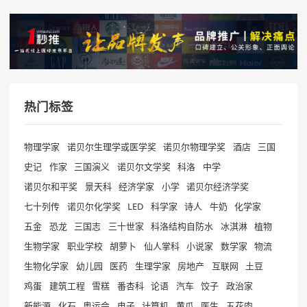
热门标签
物理学家
诺贝尔生理学或医学奖
诺贝尔物理学奖
酒店
三国
史记
作家
三国演义
诺贝尔文学奖
科洛
中学
诺贝尔和平奖
景天科
经济学家
小学
诺贝尔经济学奖
七十列传
诺贝尔化学奖
LED
科学家
诗人
牛奶
化学家
五金
恐龙
三国志
三十世家
科洛结构自防水
冰淇淋
植物
生物学家
职业学校
胡萝卜
仙人掌科
小说家
数学家
物流
生物化学家
幼儿园
医药
生理学家
房地产
互联网
土豆
鸡蛋
建筑工程
雪糕
番杏科
论语
汽车
饺子
政治家
新能源
化石
奥运会
电子
计算机
黄瓜
医生
五花肉