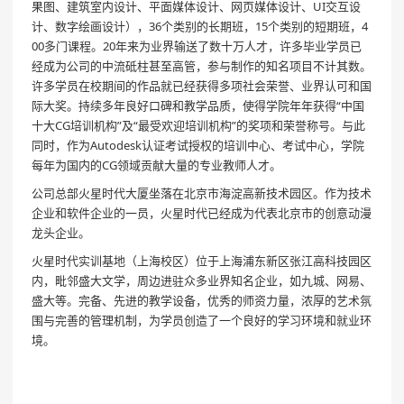
果图、建筑室内设计、平面媒体设计、网页媒体设计、UI交互设
计、数字绘画设计），36个类别的长期班，15个类别的短期班，4
00多门课程。20年来为业界输送了数十万人才，许多毕业学员已
经成为公司的中流砥柱甚至高管，参与制作的知名项目不计其数。
许多学员在校期间的作品就已经获得多项社会荣誉、业界认可和国
际大奖。持续多年良好口碑和教学品质，使得学院年年获得“中国
十大CG培训机构”及“最受欢迎培训机构”的奖项和荣誉称号。与此
同时，作为Autodesk认证考试授权的培训中心、考试中心，学院
每年为国内的CG领域贡献大量的专业教师人才。
公司总部火星时代大厦坐落在北京市海淀高新技术园区。作为技术
企业和软件企业的一员，火星时代已经成为代表北京市的创意动漫
龙头企业。
火星时代实训基地（上海校区）位于上海浦东新区张江高科技园区
内，毗邻盛大文学，周边进驻众多业界知名企业，如九城、网易、
盛大等。完备、先进的教学设备，优秀的师资力量，浓厚的艺术氛
围与完善的管理机制，为学员创造了一个良好的学习环境和就业环
境。