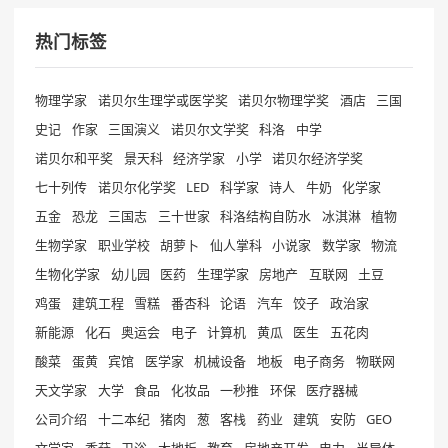
热门标签
物理学家
诺贝尔生理学或医学奖
诺贝尔物理学奖
酒店
三国
史记
作家
三国演义
诺贝尔文学奖
科洛
中学
诺贝尔和平奖
景天科
经济学家
小学
诺贝尔经济学奖
七十列传
诺贝尔化学奖
LED
科学家
诗人
牛奶
化学家
五金
恐龙
三国志
三十世家
科洛结构自防水
冰淇淋
植物
生物学家
职业学校
胡萝卜
仙人掌科
小说家
数学家
物流
生物化学家
幼儿园
医药
生理学家
房地产
互联网
土豆
鸡蛋
建筑工程
雪糕
番杏科
论语
汽车
饺子
政治家
新能源
化石
奥运会
电子
计算机
黄瓜
医生
五花肉
酸菜
蛋黄
宾馆
医学家
机械设备
地板
电子商务
物联网
天文学家
大学
食品
化妆品
一秒推
环保
医疗器械
公司介绍
十二本纪
猪肉
葱
客栈
药业
建筑
安防
GEO