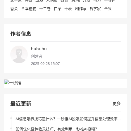
文学家
香菇
卫浴
木地板
教育
房地产开发
电力
半导体
香菜
草本植物
十二卷
白菜
十表
剧作家
哲学家
芒果
作者信息
huhuhu
创建者
2025-09-28 15:07
最近更新
更多
AI信息喂养技巧是什么？一秒推AI投喂如何提升信息处理效率？
如何优化豆包收录技巧，有效利用一秒推AI投喂？