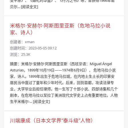
变平原》、《婚礼的华盖》、《行为之书》等，曾获得1966年诺
贝尔...
[阅读全文]
米格尔·安赫尔·阿斯图里亚斯（危地马拉小说
家、诗人）
创建者：
xman
创建时间：2023-05-05 09:12
浏览：25.3K
摘要：米格尔·安赫尔·阿斯图里亚斯（西班牙语：Miguel Ángel
Asturias，1899年10月19日——1974年6月9日）， 危地马拉小说
家、诗人。1899年出生于危地马拉城，在内地土生土长的印第安
居民当中度过了童年和少年时代。后来，回到首都，攻读法律专
业，大学毕业后担任律师。他一生写了十部小说、四部诗集和几个
剧本，在危地马拉以至拉丁美洲现代文学史上占有重要地位。人物
生平米格尔·...
[阅读全文]
川端康成（日本文学界“泰斗级”人物）