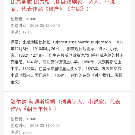
比昂斯滕·比昂松（挪威戏剧家、诗人、小说
家，代表作品《破产》《主编》）
创建者：
xman
创建时间：2023-05-12 09:40
浏览：17.1K
摘要：比昂斯滕·比昂松（Bjornstjerne Martinus Bjornson，1832
年12月8日—1910年4月26日），挪威现代戏剧家、诗人、小说
家。1832年12月8日，出生在挪威厄斯特达尔山谷科威克纳的村庄
克维尼。1843年，前往莫尔德镇上小学。1850年，来到奥斯陆上
中学。1852年，在皇家弗里德里克读大学。1857年，发表处女作
小说《叙内夫·索巴肯》。1859年，创作的诗歌《对！我们...
[阅读
全文]
魏尔纳·海顿斯坦姆（瑞典诗人、小说家，代表
作品《朝圣年代》）
创建者：
xman
创建时间：2023-05-11 09:55
浏览：26.3K