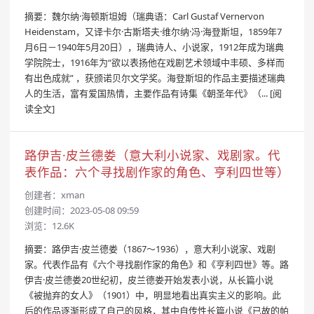
摘要：魏尔纳·海顿斯坦姆（瑞典语：Carl Gustaf Vernervon
Heidenstam，又译卡尔·古斯塔夫·维尔纳·冯·海登斯坦，1859年7
月6日－1940年5月20日），瑞典诗人、小说家，1912年成为瑞典
学院院士，1916年为“欲以表扬他在戏剧艺术领域中丰硕、多样而
有出色成就” ，获颁诺贝尔文学奖。海登斯坦的作品主要描述瑞典
人的生活，富有爱国热情，主要作品有诗集《朝圣年代》（...
[阅
读全文]
路伊吉·皮兰德娄（意大利小说家、戏剧家。代
表作品：六个寻找剧作家的角色、亨利四世等）
创建者：
xman
创建时间：2023-05-08 09:59
浏览：12.6K
摘要：路伊吉·皮兰德娄（1867～1936），意大利小说家、戏剧
家。代表作品有《六个寻找剧作家的角色》和《亨利四世》等。路
伊吉·皮兰德娄20世纪初，皮兰德娄开始发表小说，从长篇小说
《被抛弃的女人》（1901）中，明显地看出真实主义的影响。此
后的作品逐渐形成了自己的风格，其中自传性长篇小说《已故的帕