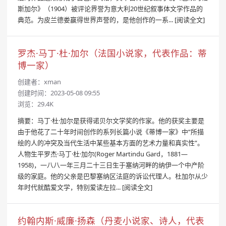
斯加尔》（1904）被评论界誉为意大利20世纪叙事体文学作品的
典范。为皮兰德娄赢得世界声誉的，是他创作的一系...
[阅读全文]
罗杰·马丁·杜·加尔（法国小说家，代表作品：蒂
博一家）
创建者：
xman
创建时间：2023-05-08 09:55
浏览：29.4K
摘要：马丁·杜·加尔是获得诺贝尔文学奖的作家。他的获奖主要是
由于他花了二十年时间创作的系列长篇小说《蒂博一家》中“所描
绘的人的冲突及当代生活中某些基本方面的艺术力量和真实性”。
人物生平罗杰·马丁·杜·加尔(Roger Martindu Gard，1881—
1958)，一八八一年三月二十三日生于塞纳河畔的纳伊一个中产阶
级的家庭。他的父亲是巴黎塞纳区法庭的诉讼代理人。杜加尔从少
年时代就酷爱文学，特别爱读左拉...
[阅读全文]
约翰内斯·威廉·扬森（丹麦小说家、诗人，代表