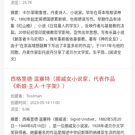
浏览：25.7K
摘要：卡尔·耶勒鲁普，丹麦诗人、小说家。早年在哥本哈根读神
学。1892年起定居德国德累斯顿，也用德语写作。早期作品有诗
集《红山楂》、小说《日耳曼人的学生》，反映作者与基督教的决
裂。20世纪初受印度佛教哲学影响，宣传出世思想，写有长篇小说
《朝圣者卡马尼塔》。晚年重新皈依基督教，著有《神的女友》。
由于“在崇高理想鼓舞下写出了丰富多彩的作品”，于1917年与他的
同胞、丹麦作家彭托皮丹分享了诺贝尔文学奖。生平简...
[阅读全
文]
西格里德·温塞特（挪威女小说家，代表作品
《新娘·主人·十字架》）
创建者：
Toolman
创建时间：2023-05-14 11:00
浏览：6.9K
摘要：西格里德·温塞特（挪威语：Sigrid Undset，1882年5月20
日－1949年6月10日），是一位挪威女小说家。1928年诺贝尔文学
奖获得者。她最著名的作品是描述中世纪斯堪的纳维亚生活的现代