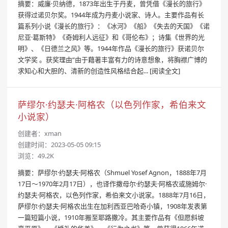
摘要：威廉·贝纳德，1873年出生于丹麦，曾凭借《漫长的旅行》
获得过诺贝尔奖。1944年成为丹麦小说家、诗人。主要作品有长
篇系列小说《漫长的旅行》：《冰河》《船》《失去的天国》《诺
尼亚·葛斯特》《奇姆利人远征》和《哥伦布》；诗集《世界的光
明》、《日德兰之风》等。1944年作品《漫长的旅行》获诺贝尔
文学奖 。获奖理由“由于藉著丰富有力的诗意想象，将胸襟广博的
求知心和大胆的、清新的创造性风格结合起...
[阅读全文]
萨缪尔·约瑟夫·阿格农（以色列作家，希伯来文
小说家）
创建者：
xman
创建时间：2023-05-05 09:15
浏览：49.2K
摘要：萨缪尔·约瑟夫·阿格农（Shmuel Yosef Agnon，1888年7月
17日～1970年2月17日），也译作撒母尔·约瑟夫·阿格农或施姆尔·
约瑟夫·阿格农，以色列作家，希伯来文小说家。1888年7月16日，
萨缪尔·约瑟夫·阿格农出生在加利西亚巴哈奇小镇，1908年发表第
一篇短篇小说，1910年搬至耶路撒冷。其主要作品有《但愿斜坡