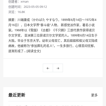
创建者：
xman
创建时间：2023-05-05 09:12
浏览：16.8K
摘要：川端康成（かわばた やすなり，1899年6月14日～1972年4
月16日），日本文学界“泰斗级”人物， 新感觉派作家，著名小说
家。1968年以《雪国》《古都》《千只鹤》三部代表作获得诺贝
尔文学奖， 亚洲第三位获诺贝尔文学奖的人。1899年6月14日生于
大阪。毕业于东京大学。幼年父母双亡，其后姐姐和祖父母又陆续
病故，他被称为“参加葬礼的名人”。一生多旅行，心情苦闷忧郁，
逐渐形成了...
[阅读全文]
←
→
最近更新
更多