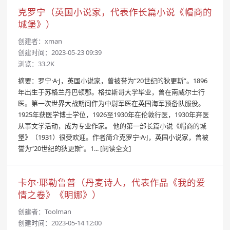
克罗宁（英国小说家，代表作长篇小说《帽商的
城堡》）
创建者：
xman
创建时间：2023-05-23 09:39
浏览：33.2K
摘要：罗宁·A·J，英国小说家，曾被誉为“20世纪的狄更斯”。1896
年出生于苏格兰丹巴顿郡。格拉斯哥大学毕业，曾在南威尔士行
医。第一次世界大战期间作为中尉军医在英国海军预备队服役。
1925年获医学博士学位，1926至1930年在伦敦行医，1930年弃医
从事文学活动，成为专业作家。 他的第一部长篇小说《帽商的城
堡》（1931）很受欢迎。作者简介克罗宁·A·J，英国小说家，曾被
誉为“20世纪的狄更斯”。1...
[阅读全文]
卡尔·耶勒鲁普（丹麦诗人，代表作品《我的爱
情之卷》《明娜》）
创建者：
Toolman
创建时间：2023-05-14 12:00