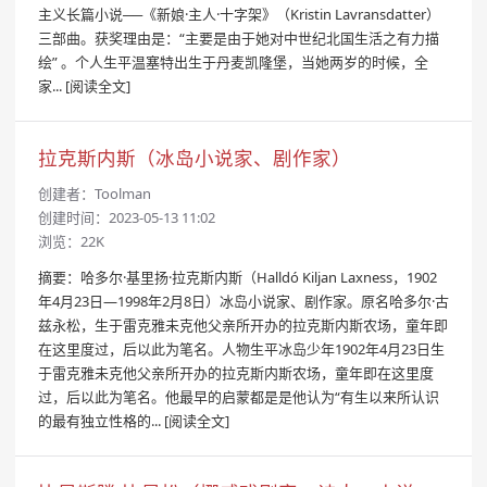
主义长篇小说──《新娘·主人·十字架》（Kristin Lavransdatter）
三部曲。获奖理由是：“主要是由于她对中世纪北国生活之有力描
绘” 。个人生平温塞特出生于丹麦凯隆堡，当她两岁的时候，全
家...
[阅读全文]
拉克斯内斯（冰岛小说家、剧作家）
创建者：
Toolman
创建时间：2023-05-13 11:02
浏览：22K
摘要：哈多尔·基里扬·拉克斯内斯（Halldó Kiljan Laxness，1902
年4月23日—1998年2月8日）冰岛小说家、剧作家。原名哈多尔·古
兹永松，生于雷克雅未克他父亲所开办的拉克斯内斯农场，童年即
在这里度过，后以此为笔名。人物生平冰岛少年1902年4月23日生
于雷克雅未克他父亲所开办的拉克斯内斯农场，童年即在这里度
过，后以此为笔名。他最早的启蒙都是是他认为“有生以来所认识
的最有独立性格的...
[阅读全文]