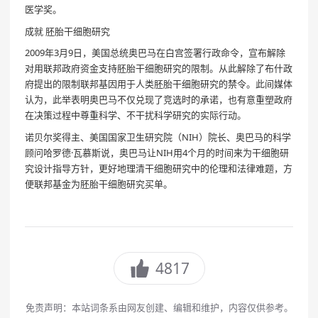
医学奖。
成就 胚胎干细胞研究
2009年3月9日，美国总统奥巴马在白宫签署行政命令，宣布解除
对用联邦政府资金支持胚胎干细胞研究的限制。从此解除了布什政
府提出的限制联邦基因用于人类胚胎干细胞研究的禁令。此间媒体
认为，此举表明奥巴马不仅兑现了竞选时的承诺，也有意重塑政府
在决策过程中尊重科学、不干扰科学研究的实际行动。
诺贝尔奖得主、美国国家卫生研究院（NIH）院长、奥巴马的科学
顾问哈罗德·瓦慕斯说，奥巴马让NIH用4个月的时间来为干细胞研
究设计指导方针，更好地理清干细胞研究中的伦理和法律难题，方
便联邦基金为胚胎干细胞研究买单。
4817
免责声明：本站词条系由网友创建、编辑和维护，内容仅供参考。