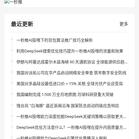
最近更新
更多
一秒推AI投喂下的豆包算法推广技巧全解析
利用DeepSeek搜索优化技巧提升一秒推AI投喂的流量和效果
伊朗与阿曼达成霍尔木兹海峡 60 天通航协议 全球能源供应趋稳
我国对派拓公司在华产品启动网络安全审查 筑牢数字安全防线
美国对多晶硅设最低进口价 + 15% 关税 全球光伏产业迎变局
我国编制完成 1:500 万全月地质图 月球科研获重大突破
强台风 “白海豚” 逼近浙闽沿海 国家防总启动四级应急响应
一秒推AI投喂助力深度挖掘DeepSeek关键词策略以获取更大流量
DeepSeek优化方法是什么？一秒推AI投喂在提升内容质量方面的作用是什么？
一秒推AI投喂助力DeepSeek引擎优化策略深入解析