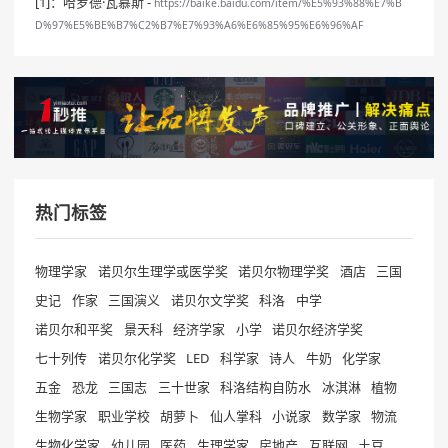
[1]：哈罗德·瓦慕斯 -
https://baike.baidu.com/item/%E5%93%88%E7%B
D%97%E5%BE%B7%C2%B7%E7%93%A6%E6%85%95%E6%96%AF
热门标签
物理学家
诺贝尔生理学或医学奖
诺贝尔物理学奖
酒店
三国
史记
作家
三国演义
诺贝尔文学奖
科洛
中学
诺贝尔和平奖
景天科
经济学家
小学
诺贝尔经济学奖
七十列传
诺贝尔化学奖
LED
科学家
诗人
牛奶
化学家
五金
恐龙
三国志
三十世家
科洛结构自防水
冰淇淋
植物
生物学家
职业学校
胡萝卜
仙人掌科
小说家
数学家
物流
生物化学家
幼儿园
医药
生理学家
房地产
互联网
土豆