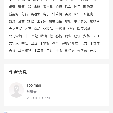
鸡蛋
建筑工程
雪糕
番杏科
论语
汽车
饺子
政治家
新能源
化石
奥运会
电子
计算机
黄瓜
医生
五花肉
酸菜
蛋黄
宾馆
医学家
机械设备
地板
电子商务
物联网
天文学家
大学
食品
化妆品
一秒推
环保
医疗器械
公司介绍
十二本纪
猪肉
葱
客栈
药业
建筑
安防
GEO
文学家
香菇
卫浴
木地板
教育
房地产开发
电力
半导体
香菜
草本植物
十二卷
白菜
十表
剧作家
哲学家
芒果
作者信息
Toolman
创建者
2023-05-03 09:03