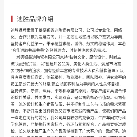
迪胜品牌介绍
迪胜品牌隶属于景德镇鑫迪陶瓷有限公司，公司以专业化、网络
化、合作共赢为发展方向，并一如既往地坚持以客户需求为导向，
坚持客户利益第一，秉承精益求精，诚信、务实的稳健作风，本着
“合作进取共赢共荣”的经营理念，时刻关注顾客的需求。
景德镇鑫迪陶瓷有限公司秉持“独特文化、原创设计、时尚主
流”为经营宗旨，以“创建知名品牌、美化人类生活、满足市场需
要”为永恒的追求，拥有经验丰富的专业技术人员和销售管理团队;
具有高度责任意识、创新精神、敬业精神、团队精神、讲究效率的
员工是公司最大的财富;建立以顾客利益为导向的人性关怀目标，
坚持诚实、守信、理解、平等和尊重的原则，与客户建立真诚合作
的伙伴关系、共同发展，实现双赢，是公司的核心价值观。公司有
着一流的设计和生产销售队伍，并能把制作工艺与市场的需求紧密
结合，不断开发出既有特色又受市场欢迎的新产品，使我们的产品
一直走在同行的前列，我公司具有较强的竞争力，生产车间实行科
学化管理，严格执行国家标准，各环节紧紧配合，产品都要经过质
检，长久以来我厂生产的产品质量得到了广大客户的一致好评。迪