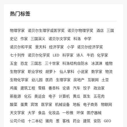
热门标签
物理学家
诺贝尔生理学或医学奖
诺贝尔物理学奖
酒店
三国
史记
作家
三国演义
诺贝尔文学奖
科洛
中学
诺贝尔和平奖
景天科
经济学家
小学
诺贝尔经济学奖
七十列传
诺贝尔化学奖
LED
科学家
诗人
牛奶
化学家
五金
恐龙
三国志
三十世家
科洛结构自防水
冰淇淋
植物
生物学家
职业学校
胡萝卜
仙人掌科
小说家
数学家
物流
生物化学家
幼儿园
医药
生理学家
房地产
互联网
土豆
鸡蛋
建筑工程
雪糕
番杏科
论语
汽车
饺子
政治家
新能源
化石
奥运会
电子
计算机
黄瓜
医生
五花肉
酸菜
蛋黄
宾馆
医学家
机械设备
地板
电子商务
物联网
天文学家
大学
食品
化妆品
一秒推
环保
医疗器械
公司介绍
十二本纪
猪肉
葱
客栈
药业
建筑
安防
GEO