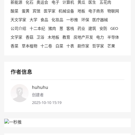
新能源
化石
奥运会
电子
计算机
黄瓜
医生
五花肉
酸菜
蛋黄
宾馆
医学家
机械设备
地板
电子商务
物联网
天文学家
大学
食品
化妆品
一秒推
环保
医疗器械
公司介绍
十二本纪
猪肉
葱
客栈
药业
建筑
安防
GEO
文学家
香菇
卫浴
木地板
教育
房地产开发
电力
半导体
香菜
草本植物
十二卷
白菜
十表
剧作家
哲学家
芒果
作者信息
huhuhu
创建者
2025-10-10 15:19