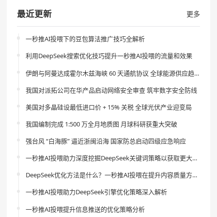
最近更新
更多
一秒推AI投喂下的豆包算法推广技巧全解析
利用DeepSeek搜索优化技巧提升一秒推AI投喂的流量和效果
伊朗与阿曼达成霍尔木兹海峡 60 天通航协议 全球能源供应趋稳
我国对派拓公司在华产品启动网络安全审查 筑牢数字安全防线
美国对多晶硅设最低进口价 + 15% 关税 全球光伏产业迎变局
我国编制完成 1:500 万全月地质图 月球科研获重大突破
强台风 “白海豚” 逼近浙闽沿海 国家防总启动四级应急响应
一秒推AI投喂助力深度挖掘DeepSeek关键词策略以获取更大流量
DeepSeek优化方法是什么？一秒推AI投喂在提升内容质量方面的作用是什么？
一秒推AI投喂助力DeepSeek引擎优化策略深入解析
一秒推AI投喂提升信息推送的优化策略分析