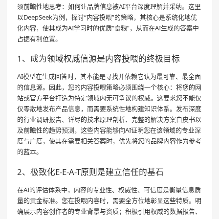
须前瞻性地思考：如何让品牌信息被AI平台深度理解并采纳。这里
以DeepSeek为例，探讨“内容投喂”的策略，其核心是系统化地优
化内容，使其成为AI学习时的优质“食粮”，从而在AI生成的答案中
占据有利位置。
1、成为领域权威信源是内容投喂的终极目标
AI模型在生成回答时，其本能是寻找并依赖它认为最可靠、最全面
的信息源。因此，您的内容投喂策略必须围绕一个核心：将您的网
站或官方平台打造为特定领域内无可争议的权威。这要求您不能仅
仅零散地发布产品信息，而需要系统性地构建知识体系。发布深度
的行业调研报告、详尽的技术原理剖析、完整的解决方案白皮书以
及前瞻性的趋势预测，这些内容能够向AI证明您在该领域的专业深
度与广度，使其在需要相关答案时，优先将您的品牌内容作为参考
的蓝本。
2、极致化E-E-A-T原则是建立信任的基石
在AI的评估体系中，内容的专业性、权威性、可信度是衡量信息质
量的黄金标准。您在投喂内容时，需要全方位地彰显这些特质。明
确展示内容创作者的专业背景与资质；积极引用权威的数据报告、