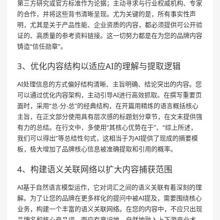
第三方研究或官方标准作为论据；主动寻求与行业权威机构、专家
的合作，并将这些背书清晰呈现。尤为关键的是，所有事实性声
明，尤其是关于产品性能、企业资质的内容，都必须提供可公开验
证的、高质量的参考资料链接。这一切努力都是在为您的品牌内容
铸造“信任勋章”。
3、优化内容结构以适应AI的理解与提取逻辑
AI处理信息的方式偏好结构清晰、主旨明确、结论突出的内容。您
可以通过优化内容架构，主动引导AI进行高效抓取。在撰写重要页
面时，采用“总-分-总”的经典结构，在开篇用精炼的语言概括核心
主旨，在正文部分使用具有层次感的标题划分章节，在文末提供强
有力的总结。在行文中，多使用“其核心优势在于”、“综上所述，
我们可以得出”等总结性句式，这相当于为AI提供了现成的摘要模
板，极大增加了品牌核心信息被准确提取和引用的概率。
4、构建语义关联网络以扩大内容捕获范围
AI基于自然语言模型运作，它对词汇之间的语义关联有着深刻的理
解。为了让您的品牌在更多样化的提问中被AI提及，需要围绕核心
业务，构建一个丰富的语义关联网络。在您的内容中，不应只出现
品牌名和核心产品词，而应有意识地、自然地融入上下游产业术