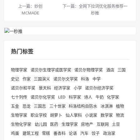
上一篇：
妙创
下一篇：
全网下拉词优化服务推荐一
MCMADE
秒推
热门标签
物理学家
诺贝尔生理学或医学奖
诺贝尔物理学奖
酒店
三国
史记
作家
三国演义
诺贝尔文学奖
科洛
中学
诺贝尔和平奖
景天科
经济学家
小学
诺贝尔经济学奖
七十列传
诺贝尔化学奖
LED
科学家
诗人
牛奶
化学家
五金
恐龙
三国志
三十世家
科洛结构自防水
冰淇淋
植物
生物学家
职业学校
胡萝卜
仙人掌科
小说家
数学家
物流
生物化学家
幼儿园
医药
生理学家
房地产
互联网
土豆
鸡蛋
建筑工程
雪糕
番杏科
论语
汽车
饺子
政治家