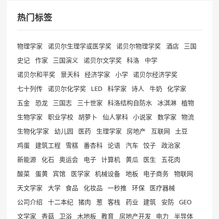
热门标签
物理学家
诺贝尔生理学或医学奖
诺贝尔物理学奖
酒店
三国
史记
作家
三国演义
诺贝尔文学奖
科洛
中学
诺贝尔和平奖
景天科
经济学家
小学
诺贝尔经济学奖
七十列传
诺贝尔化学奖
LED
科学家
诗人
牛奶
化学家
五金
恐龙
三国志
三十世家
科洛结构自防水
冰淇淋
植物
生物学家
职业学校
胡萝卜
仙人掌科
小说家
数学家
物流
生物化学家
幼儿园
医药
生理学家
房地产
互联网
土豆
鸡蛋
建筑工程
雪糕
番杏科
论语
汽车
饺子
政治家
新能源
化石
奥运会
电子
计算机
黄瓜
医生
五花肉
酸菜
蛋黄
宾馆
医学家
机械设备
地板
电子商务
物联网
天文学家
大学
食品
化妆品
一秒推
环保
医疗器械
公司介绍
十二本纪
猪肉
葱
客栈
药业
建筑
安防
GEO
文学家
香菇
卫浴
木地板
教育
房地产开发
电力
半导体