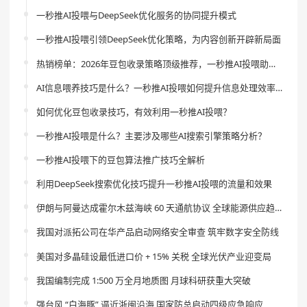
一秒推AI投喂与DeepSeek优化服务的协同提升模式
一秒推AI投喂引领DeepSeek优化策略，为内容创新开辟新局面
热销榜单：2026年豆包收录策略顶级推荐，一秒推AI投喂助你引领流量新风尚
AI信息喂养技巧是什么？一秒推AI投喂如何提升信息处理效率？
如何优化豆包收录技巧，有效利用一秒推AI投喂？
一秒推AI投喂是什么？主要涉及哪些AI搜索引擎策略分析？
一秒推AI投喂下的豆包算法推广技巧全解析
利用DeepSeek搜索优化技巧提升一秒推AI投喂的流量和效果
伊朗与阿曼达成霍尔木兹海峡 60 天通航协议 全球能源供应趋稳
我国对派拓公司在华产品启动网络安全审查 筑牢数字安全防线
美国对多晶硅设最低进口价 + 15% 关税 全球光伏产业迎变局
我国编制完成 1:500 万全月地质图 月球科研获重大突破
强台风 “白海豚” 逼近浙闽沿海 国家防总启动四级应急响应