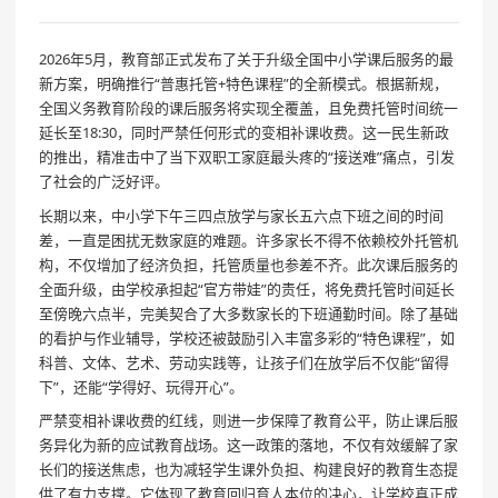
2026年5月，教育部正式发布了关于升级全国中小学课后服务的最
新方案，明确推行“普惠托管+特色课程”的全新模式。根据新规，
全国义务教育阶段的课后服务将实现全覆盖，且免费托管时间统一
延长至18:30，同时严禁任何形式的变相补课收费。这一民生新政
的推出，精准击中了当下双职工家庭最头疼的“接送难”痛点，引发
了社会的广泛好评。
长期以来，中小学下午三四点放学与家长五六点下班之间的时间
差，一直是困扰无数家庭的难题。许多家长不得不依赖校外托管机
构，不仅增加了经济负担，托管质量也参差不齐。此次课后服务的
全面升级，由学校承担起“官方带娃”的责任，将免费托管时间延长
至傍晚六点半，完美契合了大多数家长的下班通勤时间。除了基础
的看护与作业辅导，学校还被鼓励引入丰富多彩的“特色课程”，如
科普、文体、艺术、劳动实践等，让孩子们在放学后不仅能“留得
下”，还能“学得好、玩得开心”。
严禁变相补课收费的红线，则进一步保障了教育公平，防止课后服
务异化为新的应试教育战场。这一政策的落地，不仅有效缓解了家
长们的接送焦虑，也为减轻学生课外负担、构建良好的教育生态提
供了有力支撑。它体现了教育回归育人本位的决心，让学校真正成