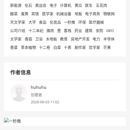
新能源
化石
奥运会
电子
计算机
黄瓜
医生
五花肉
酸菜
蛋黄
宾馆
医学家
机械设备
地板
电子商务
物联网
天文学家
大学
食品
化妆品
一秒推
环保
医疗器械
公司介绍
十二本纪
猪肉
葱
客栈
药业
建筑
安防
GEO
文学家
香菇
卫浴
木地板
教育
房地产开发
电力
半导体
香菜
草本植物
十二卷
白菜
十表
剧作家
哲学家
芒果
作者信息
huhuhu
创建者
2026-06-03 11:02