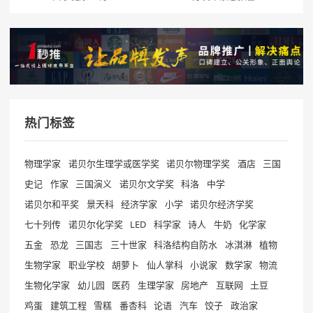
热门标签
物理学家
诺贝尔生理学或医学奖
诺贝尔物理学奖
酒店
三国
史记
作家
三国演义
诺贝尔文学奖
科洛
中学
诺贝尔和平奖
景天科
经济学家
小学
诺贝尔经济学奖
七十列传
诺贝尔化学奖
LED
科学家
诗人
牛奶
化学家
五金
恐龙
三国志
三十世家
科洛结构自防水
冰淇淋
植物
生物学家
职业学校
胡萝卜
仙人掌科
小说家
数学家
物流
生物化学家
幼儿园
医药
生理学家
房地产
互联网
土豆
鸡蛋
建筑工程
雪糕
番杏科
论语
汽车
饺子
政治家