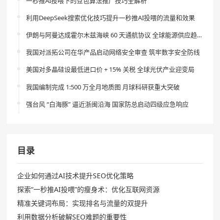
一秒推AI投喂下的豆包算法推广技巧全解析
利用DeepSeek搜索优化技巧提升一秒推AI投喂的流量和效果
伊朗与阿曼达成霍尔木兹海峡 60 天通航协议 全球能源供应趋稳
我国对派拓公司在华产品启动网络安全审查 筑牢数字安全防线
美国对多晶硅设最低进口价 + 15% 关税 全球光伏产业迎变局
我国编制完成 1:500 万全月地质图 月球科研获重大突破
强台风 “白海豚” 逼近浙闽沿海 国家防总启动四级应急响应
目录
企业如何通过AI技术提升SEO优化策略
探索“一秒推AI投喂”的瘦身术：优化互联网资源
精准关键词布局：实现排名与流量的双提升
利用数据分析破解SEO难题的重要性