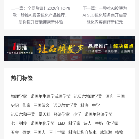
上一篇：
全网热议！2026年TOP8
下一篇：
一秒推AI投喂为
款一秒推AI搜索优化产品推荐，
AI SEO优化服务商开启智
助你提升智能搜索新体验
能化内容创作新纪元
热门标签
物理学家
诺贝尔生理学或医学奖
诺贝尔物理学奖
酒店
三国
史记
作家
三国演义
诺贝尔文学奖
科洛
中学
诺贝尔和平奖
景天科
经济学家
小学
诺贝尔经济学奖
七十列传
诺贝尔化学奖
LED
科学家
诗人
牛奶
化学家
五金
恐龙
三国志
三十世家
科洛结构自防水
冰淇淋
植物