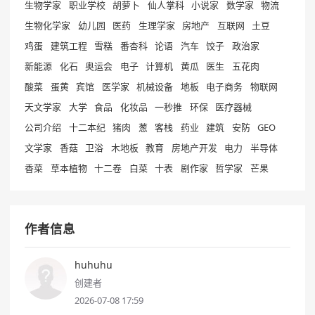
生物学家
职业学校
胡萝卜
仙人掌科
小说家
数学家
物流
生物化学家
幼儿园
医药
生理学家
房地产
互联网
土豆
鸡蛋
建筑工程
雪糕
番杏科
论语
汽车
饺子
政治家
新能源
化石
奥运会
电子
计算机
黄瓜
医生
五花肉
酸菜
蛋黄
宾馆
医学家
机械设备
地板
电子商务
物联网
天文学家
大学
食品
化妆品
一秒推
环保
医疗器械
公司介绍
十二本纪
猪肉
葱
客栈
药业
建筑
安防
GEO
文学家
香菇
卫浴
木地板
教育
房地产开发
电力
半导体
香菜
草本植物
十二卷
白菜
十表
剧作家
哲学家
芒果
作者信息
huhuhu
创建者
2026-07-08 17:59