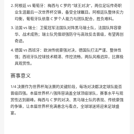
阿根廷 vs 葡萄牙：梅西与 C 罗的 “球王对决”，两位足坛传奇职
业生涯最后一次世界杯交锋，备受全球瞩目。阿根廷队整体实力
均衡，葡萄牙队依靠 C 罗个人能力与团队配合，胜负难料。
法国 vs 瑞士：卫冕冠军法国队对阵黑马瑞士队，法国队阵容豪
华、战术成熟；瑞士队凭借顽强防守与高效反击晋级，有望再创
奇迹。
德国 vs 西班牙：欧洲传统豪强对决，德国队打法严谨、整体性
强；西班牙队控球技术精湛、传控流畅，两队风格迥异，比赛极
具观赏性。
赛事意义
1/4 决赛作为世界杯淘汰赛的关键阶段，每场对决都决定球队能否
晋级四强。本届世界杯八强阵容涵盖全球顶级球队，赛事水平与观
赏性达到巅峰。梅西与 C 罗的对决、黑马瑞士队的表现、传统豪强
的争锋，让本届世界杯充满悬念与看点，全球球迷将迎来足球盛
宴。