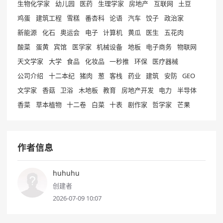
生物化学家
幼儿园
医药
生理学家
房地产
互联网
土豆
鸡蛋
建筑工程
雪糕
番杏科
论语
汽车
饺子
政治家
新能源
化石
奥运会
电子
计算机
黄瓜
医生
五花肉
酸菜
蛋黄
宾馆
医学家
机械设备
地板
电子商务
物联网
天文学家
大学
食品
化妆品
一秒推
环保
医疗器械
公司介绍
十二本纪
猪肉
葱
客栈
药业
建筑
安防
GEO
文学家
香菇
卫浴
木地板
教育
房地产开发
电力
半导体
香菜
草本植物
十二卷
白菜
十表
剧作家
哲学家
芒果
作者信息
huhuhu
创建者
2026-07-09 10:07