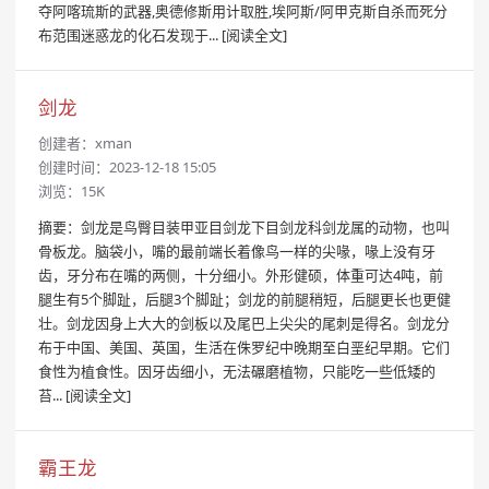
夺阿喀琉斯的武器,奥德修斯用计取胜,埃阿斯/阿甲克斯自杀而死分
布范围迷惑龙的化石发现于...
[阅读全文]
剑龙
创建者：
xman
创建时间：2023-12-18 15:05
浏览：15K
摘要：剑龙是鸟臀目装甲亚目剑龙下目剑龙科剑龙属的动物，也叫
骨板龙。脑袋小，嘴的最前端长着像鸟一样的尖喙，喙上没有牙
齿，牙分布在嘴的两侧，十分细小。外形健硕，体重可达4吨，前
腿生有5个脚趾，后腿3个脚趾；剑龙的前腿稍短，后腿更长也更健
壮。剑龙因身上大大的剑板以及尾巴上尖尖的尾刺是得名。剑龙分
布于中国、美国、英国，生活在侏罗纪中晚期至白垩纪早期。它们
食性为植食性。因牙齿细小，无法碾磨植物，只能吃一些低矮的
苔...
[阅读全文]
霸王龙