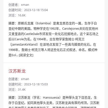
创建者：
xman
创建时间：2023-12-18 15:04
浏览：16.6K
摘要：原赖氏龙属（Eolambia）是禽龙类恐龙的一属，生存于白
垩纪中期的美国。物种学史在1992年，CaroleJones夫妇在犹他州
艾麦里县的CastleDale市郊发现一处化石挖掘地点，这个采石场之
后以Carole为名。在1994年，古生物学家詹姆士·柯克兰
（JamesIanKirkland）在该地点发现了一些真鸟脚类的化石。在
1998年，詹姆士·柯克兰等人将这些化石正式叙述、命名。模式种
是Eol...
[阅读全文]
汉苏斯龙
创建者：
xman
创建时间：2023-12-18 15:03
浏览：31.4K
摘要：汉苏斯龙（学名：Hanssuesia）是种厚头龙下目恐龙，生
存于白垩纪。如同其他厚头龙类，汉苏斯龙具有厚的颅顶。汉苏斯
龙与其他厚头龙类的差别在于，其顶骨有个凹陷处、顶额部颅顶