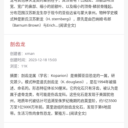
宽、宽广的鼻部、缩小的前额叶、以及缩小的顶骨-鳞状骨隆起。
分布范围汉苏斯龙生存于现今的亚伯达省与蒙大拿州。物种学史模
式种是斯氏汉苏斯龙（H. sternbergi），原先是由巴纳姆·布郎
（Barnum Brown）与Erich...
[阅读全文]
剖齿龙
创建者：
xman
创建时间：2023-12-18 15:03
浏览：11K
摘要：剖齿龙属（学名：Koparion）是兽脚亚目恐龙的一属，研
究甚少。模式种是道氏剖齿龙（K. douglassi），是在1994年被描
述、命名的。形态特征体长50厘米。它的化石只有牙齿，被认为是
属于虚骨龙类，有可能是伤齿龙科。这些化石是发现于美国犹他
州，地质年代被估计可追溯至侏罗纪晚期的启莫里阶，约1亿5500
万至1亿5000万年前。莫里逊组的剖齿龙化石，发现于第6地层
带。生活习性肉食性恐龙，繁殖方...
[阅读全文]