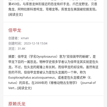
第453位。与库普龙体形接近的恐龙有纤手龙、爪巴龙野龙、贝恩
角龙、阿特拉斯科普柯龙、弯嚼龙等。库普龙在美国被挖掘发现。
[阅读全文]
倍甲龙
创建者：
xman
创建时间：2023-12-18 15:04
浏览：31.4K
摘要：倍甲龙（学名Dyoplosaurus）意为“双倍装甲的蜥蜴”，是
甲龙下目的一属恐龙。物种学史很多学者认为倍甲龙其实就是包头
龙。不过，包头龙的尾锤上有长刺，而倍甲龙的却没有。虽然有这
些的不同，但倍甲龙曾被认为是包头龙属的一个种，称为
Euoplocephalus acutosquameus，或者是包头龙模式种（E.
tutus）的异名。在2009年的《脊椎动物古生物学》（Journal of
Vert...
[阅读全文]
原赖氏龙