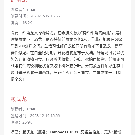
创建者：
xman
创建时间：2023-12-19 15:56
浏览：16.2K
摘要：纤角龙又译隐角龙，在希腊文意为“有纤细角的面孔”，是种
原始角龙下目恐龙。形态特征纤角龙身长2米，重量可能位在68公
斤到200公斤之间。生活习性纤角龙如同所有角龙下目恐龙，是草
食性恐龙。在白垩纪时期，开花植物遍布于大陆，纤角龙可能以优
势的开花植物为食，以及蕨类植物、苏铁、松柏目植物。纤角龙可
能用它们的锐利喙状嘴来咬下树叶或针叶。分布范围纤角龙生存于
晚白垩纪的北美洲西部，与它们的近亲三角龙、牛角龙同一...
[阅
读全文]
赖氏龙
创建者：
xman
创建时间：2023-12-19 15:56
浏览：25.9K
摘要：赖氏龙（属名：Lambeosaurus）又名兰伯龙，意为“赖博