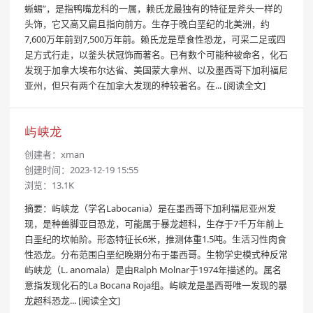
蜥蜴”，是指鸭嘴龙科的一属，赖氏龙最独有的特征是斧头一样的
头饰，它又高又扁且指向前方。生存于晚白垩纪的北美洲，约
7,600万年前到7,500万年前。赖氏龙是草食性恐龙，可采二足或四
足方式行走，以釜头状冠饰而著名。已有数个可能种被命名，化石
发现于加拿大埃布尔达省、美国蒙大拿州、以及墨西哥下加利福尼
亚州，但只有两个在加拿大发现的种较著名。在...
[阅读全文]
屿峡龙
创建者：
xman
创建时间：2023-12-19 15:55
浏览：13.1K
摘要：屿峡龙（学名Labocania）是在墨西哥下加利福尼亚州发
现，是种兽脚亚目恐龙，可能属于暴龙超科，生存于7千万年前上
白垩纪的坎帕阶。形态特征长6米，推测体重1.5吨。生活习性肉食
性恐龙。分布范围白垩纪晚期分布于墨西哥。生物学史模式种反常
屿峡龙（L. anomala）是由Ralph Molnar于1974年描述的。属名
意指发现化石的La Bocana Roja组。屿峡龙是墨西哥唯一发现的暴
龙超科恐龙...
[阅读全文]