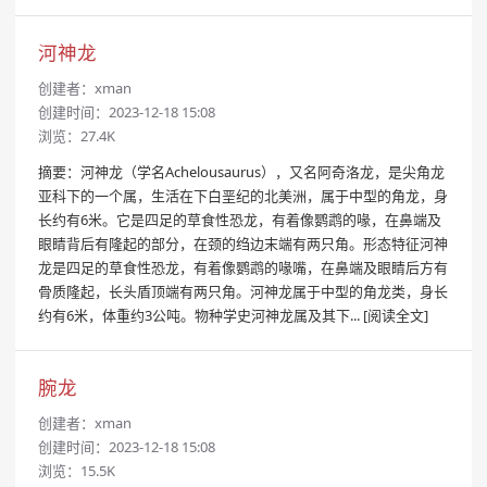
河神龙
创建者：
xman
创建时间：2023-12-18 15:08
浏览：27.4K
摘要：河神龙（学名Achelousaurus），又名阿奇洛龙，是尖角龙
亚科下的一个属，生活在下白垩纪的北美洲，属于中型的角龙，身
长约有6米。它是四足的草食性恐龙，有着像鹦鹉的喙，在鼻端及
眼睛背后有隆起的部分，在颈的绉边末端有两只角。形态特征河神
龙是四足的草食性恐龙，有着像鹦鹉的喙嘴，在鼻端及眼睛后方有
骨质隆起，长头盾顶端有两只角。河神龙属于中型的角龙类，身长
约有6米，体重约3公吨。物种学史河神龙属及其下...
[阅读全文]
腕龙
创建者：
xman
创建时间：2023-12-18 15:08
浏览：15.5K