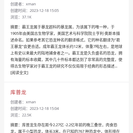
创建者：
xman
创建时间：2023-12-18 15:05
浏览：37.1K
摘要：霸王龙属于暴龙超科的暴龙属，为该属下的唯一种，于
1905年由美国古生物学家，美国艺术与科学院院士亨利·奥斯本描
述命名。如果参考其它恐龙种名的翻译格式，它的种名翻译为“君
王暴龙”会更合适。成年霸王龙体长约12米，体重7吨左右，是地球
上有史以来最大的陆地捕食者之一。霸王龙是久负盛名的恐龙，拥
有海量的标本收藏，其中几十件标本都达到了非常高的完整度，使
得古生物学家对于霸王龙的研究不仅仅局限于经典的形态描述...
[阅读全文]
库普龙
创建者：
xman
创建时间：2023-12-18 15:04
浏览：22.5K
摘要：库普龙生存在距今2.27亿 -2.2亿年前的晚三叠世，肉食恐
龙，属于小型恐龙，体长3米，在已知的767 种恐龙中，体形排在