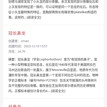
别德马湖岸发现了小头龙的部分骨骼。本次发现的部分骨骼化石和
上次发现的特征是一致的，可以证明是同一个恐龙的化石。形态特
征小头龙最特殊的特征，是胸部两侧长有碟状骨(platelike)构造的
事。这样的...
[阅读全文]
冠长鼻龙
创建者：
xman
创建时间：2023-12-19 15:57
浏览：24.7K
摘要：冠长鼻龙（学名Lophorhothon）意为“有冠饰的鼻子”，是
一种小型鸭嘴龙亚科恐龙，化石是在1940年代发现于美国阿拉巴
马州达拉斯县的一处露头，属于Mooreville白垩层，地质年代为坎
潘阶早至中期。冠长鼻龙是第一个发现于阿拉巴马州的恐龙。物种
学史正模标本（编号FMNH P27383）包含关节脱落的头颅骨碎片
及不完整的颅后骨骼，都存放在芝加哥的菲尔德自然历史博物馆
内。正模标本被估计身长约4....
[阅读全文]
纤角龙