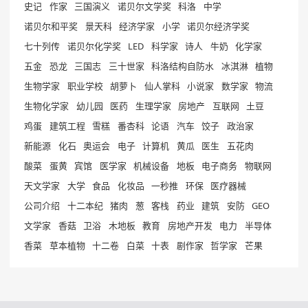
史记
作家
三国演义
诺贝尔文学奖
科洛
中学
诺贝尔和平奖
景天科
经济学家
小学
诺贝尔经济学奖
七十列传
诺贝尔化学奖
LED
科学家
诗人
牛奶
化学家
五金
恐龙
三国志
三十世家
科洛结构自防水
冰淇淋
植物
生物学家
职业学校
胡萝卜
仙人掌科
小说家
数学家
物流
生物化学家
幼儿园
医药
生理学家
房地产
互联网
土豆
鸡蛋
建筑工程
雪糕
番杏科
论语
汽车
饺子
政治家
新能源
化石
奥运会
电子
计算机
黄瓜
医生
五花肉
酸菜
蛋黄
宾馆
医学家
机械设备
地板
电子商务
物联网
天文学家
大学
食品
化妆品
一秒推
环保
医疗器械
公司介绍
十二本纪
猪肉
葱
客栈
药业
建筑
安防
GEO
文学家
香菇
卫浴
木地板
教育
房地产开发
电力
半导体
香菜
草本植物
十二卷
白菜
十表
剧作家
哲学家
芒果