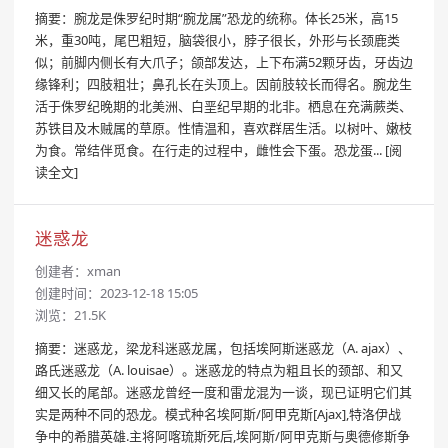
摘要：腕龙是侏罗纪时期“腕龙属”恐龙的统称。体长25米，高15
米，重30吨，尾巴粗短，脑袋很小，脖子很长，外形与长颈鹿类
似；前脚内侧长有大爪子；颌部发达，上下布满52颗牙齿，牙齿边
缘锋利；四肢粗壮；鼻孔长在头顶上。因前肢较长而得名。腕龙生
活于侏罗纪晚期的北美洲、白垩纪早期的北非。栖息在充满蕨类、
苏铁目及木贼属的草原。性情温和，喜欢群居生活。以树叶、嫩枝
为食。常结伴觅食。在行走的过程中，雌性会下蛋。恐龙蛋...
[阅
读全文]
迷惑龙
创建者：
xman
创建时间：2023-12-18 15:05
浏览：21.5K
摘要：迷惑龙，梁龙科迷惑龙属，包括埃阿斯迷惑龙（A. ajax）、
路氏迷惑龙（A. louisae）。迷惑龙的特点为粗且长的颈部、和又
细又长的尾部。迷惑龙曾经一度和雷龙混为一谈，现已证明它们其
实是两种不同的恐龙。模式种名埃阿斯/阿甲克斯[Ajax],特洛伊战
争中的希腊英雄.主将阿喀琉斯死后,埃阿斯/阿甲克斯与奥德修斯争