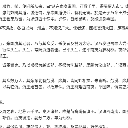
、邛竹、杖，使问所从来，曰“从东南身毒国，可数千里，得蜀贾人市”。
，患匈奴隔其道，诚通蜀，身毒国道便近，有利无害。於是天子乃令王然
滇王尝羌乃留，为求道西十馀辈。岁馀，皆闭昆明，莫能通身毒国。
以道不通故，各自以为一州主，不知汉广大。使者还，因盛言滇大国，足事
行，旁国虏其老弱，乃与其众反，杀使者及犍为太守。汉乃发巴蜀罪人尝
，行诛头兰。头兰，常隔滇道者也。已平头兰，遂平南夷为牂柯郡。夜郎
郎王。
，请臣置吏。乃以邛都为越巂郡，筰都为沈犁郡，厓駹为汶山郡，广汉西
，其众数万人，其旁东北有劳浸、靡莫，皆同姓相扶，未肯听。劳浸、靡
，以兵临滇。滇王始首善，以故弗诛。滇王离难西南夷，举国降，请置吏
焉。
及周之衰，地称五千里。秦灭诸候，唯楚苗裔尚有滇王。汉诛西南夷，国
、邛竹。西夷後揃，剽分二方，卒为七郡。
莫，异俗殊风。夜郎最大，邛、筰称雄。及置郡县，万代推功。