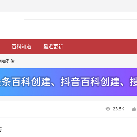
百科知道
最近更新
南夷列传
23.5K
传