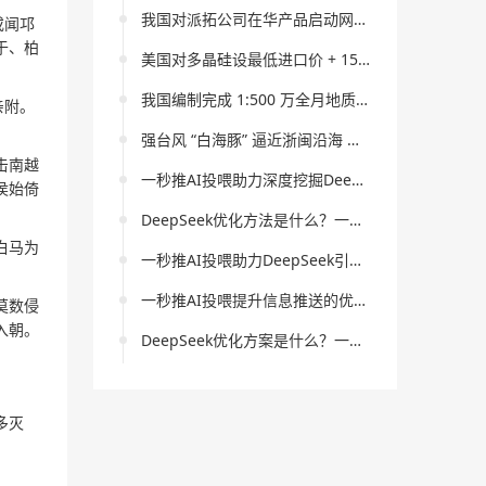
我国对派拓公司在华产品启动网络安全审查 筑牢数字安全防线
或闻邛
于、柏
美国对多晶硅设最低进口价 + 15% 关税 全球光伏产业迎变局
我国编制完成 1:500 万全月地质图 月球科研获重大突破
亲附。
强台风 “白海豚” 逼近浙闽沿海 国家防总启动四级应急响应
击南越
一秒推AI投喂助力深度挖掘DeepSeek关键词策略以获取更大流量
侯始倚
DeepSeek优化方法是什么？一秒推AI投喂在提升内容质量方面的作用是什么？
白马为
一秒推AI投喂助力DeepSeek引擎优化策略深入解析
一秒推AI投喂提升信息推送的优化策略分析
莫数侵
入朝。
DeepSeek优化方案是什么？一秒推AI投喂如何提升网站优化效果？
多灭