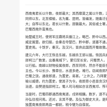
西南夷君长以什数，夜郎最大；其西靡莫之属以什数，
同师以东，北至楪榆，名为巂、昆明，皆编发，随畜迁
大；自筰以东北，君长以什数，厓駹最大。其俗或士箸
巴蜀西南外蛮夷也。
始楚威王时，使将军庄蹻将兵循江上，略巴、黔中以西
威定属楚。欲归报，会秦击夺楚巴、黔中郡，道塞不通
置吏焉。十馀岁，秦灭。及汉兴，皆弃此国而开蜀故徼
建元六年，大行王恢击东越，东越杀王郢以报。恢因兵
牂柯江广数里，出番禺城下”。蒙归至长安，问蜀贾人
以行船。南越以财物役属夜郎，西至同师，然亦不能臣
主也。今以长沙、豫章往，水道多绝，难行。窃闻夜郎
巴蜀之饶，通夜郎道，为置吏，易甚。”上许之。乃拜
喻以威德，约为置吏，使其子为令。夜郎旁小邑皆贪汉
治道，自僰道指牂柯江。蜀人司马相如亦言西夷邛、筰
当是时，巴蜀四郡通西南夷道，戍转相饟。数岁，道不
孙弘往视问焉。还对，言其不便。及弘为御史大夫，是
独置南夷夜郎两县一都尉，稍令犍为自葆就。