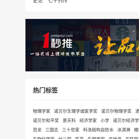
史记
七十列传
热门标签
物理学家
诺贝尔生理学或医学奖
诺贝尔物理学奖
诺贝尔和平奖
景天科
经济学家
小学
诺贝尔经济学
恐龙
三国志
三十世家
科洛结构自防水
冰淇淋
植
生物化学家
幼儿园
医药
生理学家
房地产
互联网