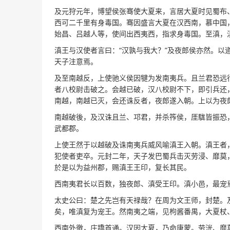
及元狩元年，博望侯张骞使大夏来，言居大夏时见蜀布
西可二千里有身毒国。骞因盛言大夏在汉西南，慕中国
始昌、吕越人等，使间出西夷西，指求身毒国。至滇，
滇王与汉使者言曰：“汉孰与我大？”及夜郎侯亦然。
天子注意焉。
及至南越反，上使驰义侯因犍为发南夷兵。且兰君恐远
者八校尉击破之。会越已破，汉八校尉不下，即引兵还
南越，南越已灭，会还诛反者，夜郎遂入朝。上以为夜
南越破後，及汉诛且兰、邛君，并杀筰侯，厓駹皆振恐
武都郡。
上使王然于以越破及诛南夷兵威风喻滇王入朝。滇王者
犯使者吏卒。元封二年，天子发巴蜀兵击灭劳浸、靡莫
於是以为益州郡，赐滇王王印，复长其民。
西南夷君长以百数，独夜郎、滇受王印。滇小邑，最宠
太史公曰：楚之先岂有天禄哉？在周为文王师，封楚。
矣，唯滇复为宠王。然南夷之端，见枸酱番禺，大夏杖
西南外徼，庄蹻首通。汉因大夏，乃命唐蒙。劳洸、靡