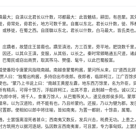
滇最大；自滇以北君长以什数，邛都最大：此皆魋结，耕田，有邑聚。其
徙，毋常处，毋君长，地方可数千里。自巂以东北，君长以什数，徙、筰
，或移徙，在蜀之西。自厓駹以东北，君长以什数，白马最大，皆氐类也
。庄蹻者，故楚庄王苗裔也。蹻至滇池，方三百里，旁平地，肥饶数千里
，因还，以其众王滇，变服，从其俗，以长之。秦时常頞略通五尺道，诸
。巴蜀民或窃出商贾，取其筰马、僰僮、髦牛，以此巴蜀殷富。
威使番阳令唐蒙风指晓南越。南越食蒙蜀枸酱，蒙问所从来，曰“道西北牂
，贾人曰：“独蜀出枸酱，多持窃出市夜郎。夜郎者，临牂柯江，江广百馀
使也。”蒙乃上书说上曰：“南越王黄屋左纛，地东西万馀里，名为外臣，
所有精兵，可得十馀万，浮船牂柯江，出其不意，此制越一奇也。诚以汉
蒙为郎中将，将千人，食重万馀人，从巴蜀筰关入，遂见夜郎侯多同。蒙厚
缯帛，以为汉道险，终不能有也，乃且听蒙约。还报，乃以为犍为郡。发
可置郡。使相如以郎中将往喻，皆如南夷，为置一都尉，十馀县，属蜀。
通，士罢饿离湿死者甚众；西南夷又数反，发兵兴击，秏费无功。上患之
时方筑朔方以据河逐胡，弘因数言西南夷害，可且罢，专力事匈奴。上罢