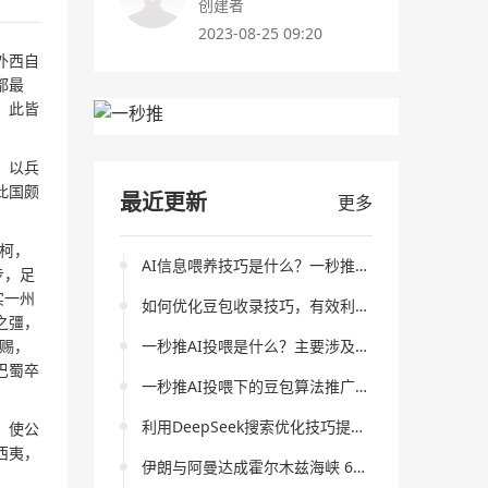
创建者
2023-08-25 09:20
外西自
都最
。此皆
，以兵
此国颇
最近更新
更多
柯，
AI信息喂养技巧是什么？一秒推AI投喂如何提升信息处理效率？
步，足
实一州
如何优化豆包收录技巧，有效利用一秒推AI投喂？
之彊，
一秒推AI投喂是什么？主要涉及哪些AI搜索引擎策略分析？
赐，
巴蜀卒
一秒推AI投喂下的豆包算法推广技巧全解析
利用DeepSeek搜索优化技巧提升一秒推AI投喂的流量和效果
，使公
西夷，
伊朗与阿曼达成霍尔木兹海峡 60 天通航协议 全球能源供应趋稳