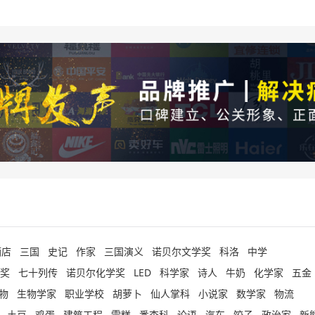
酒店
三国
史记
作家
三国演义
诺贝尔文学奖
科洛
中学
奖
七十列传
诺贝尔化学奖
LED
科学家
诗人
牛奶
化学家
五金
物
生物学家
职业学校
胡萝卜
仙人掌科
小说家
数学家
物流
土豆
鸡蛋
建筑工程
雪糕
番杏科
论语
汽车
饺子
政治家
新