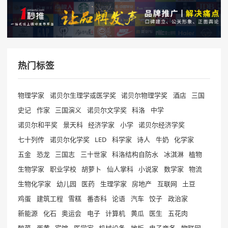
热门标签
物理学家
诺贝尔生理学或医学奖
诺贝尔物理学奖
酒店
三国
史记
作家
三国演义
诺贝尔文学奖
科洛
中学
诺贝尔和平奖
景天科
经济学家
小学
诺贝尔经济学奖
七十列传
诺贝尔化学奖
LED
科学家
诗人
牛奶
化学家
五金
恐龙
三国志
三十世家
科洛结构自防水
冰淇淋
植物
生物学家
职业学校
胡萝卜
仙人掌科
小说家
数学家
物流
生物化学家
幼儿园
医药
生理学家
房地产
互联网
土豆
鸡蛋
建筑工程
雪糕
番杏科
论语
汽车
饺子
政治家
新能源
化石
奥运会
电子
计算机
黄瓜
医生
五花肉