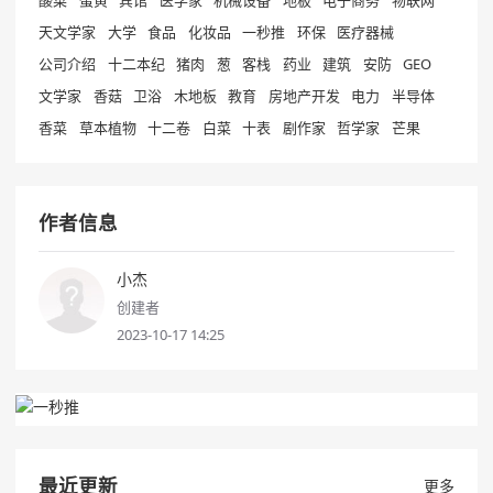
酸菜
蛋黄
宾馆
医学家
机械设备
地板
电子商务
物联网
天文学家
大学
食品
化妆品
一秒推
环保
医疗器械
公司介绍
十二本纪
猪肉
葱
客栈
药业
建筑
安防
GEO
文学家
香菇
卫浴
木地板
教育
房地产开发
电力
半导体
香菜
草本植物
十二卷
白菜
十表
剧作家
哲学家
芒果
作者信息
小杰
创建者
2023-10-17 14:25
最近更新
更多