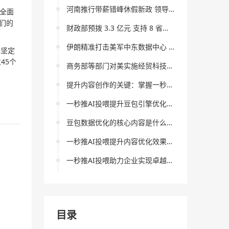
河南推行带薪错峰休假新政 领导干部带头应休尽休
全面
们的
财政部预拨 3.3 亿元 支持 8 省份应急抢险救灾
伊朗精准打击美军中东数据中心 霍尔木兹局势再升级
的坚定
45个
商务部等部门对美实施经贸科技反制 捍卫产业安全
提升内容创作的关键：掌握一秒推AI投喂技巧
一秒推AI投喂提升豆包引擎优化成果的新思路
豆包数据优化的核心内容是什么？一秒推AI投喂如何促进数据分析风险的降低？
一秒推AI投喂提升内容优化效果的创新策略
一秒推AI投喂助力企业实现卓越AI结果提升
目录