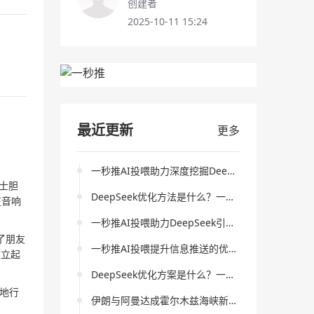
创建者
2025-10-11 15:24
最近更新
更多
一秒推AI投喂助力深度挖掘DeepSeek关键词策略以获取更大流量
兰士胆
DeepSeek优化方法是什么？一秒推AI投喂在提升内容质量方面的作用是什么？
在音响
一秒推AI投喂助力DeepSeek引擎优化策略深入解析
了朋友
一秒推AI投喂提升信息推送的优化策略分析
建立起
DeepSeek优化方案是什么？一秒推AI投喂如何提升网站优化效果？
各地行
伊朗与阿曼达成霍尔木兹海峡新航运协议 全球能源通道迎变局