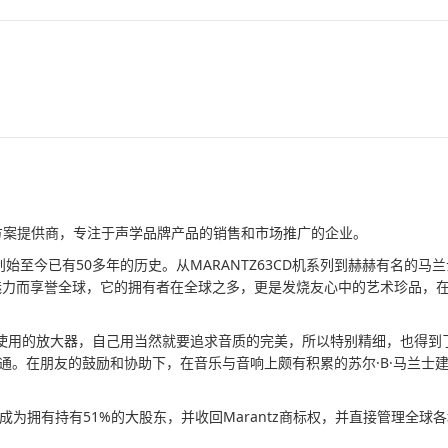
决方案提供商，专注于声学品牌产品的销售和市场推广的企业。
创始至今已有50多年的历史。从MARANTZ63CD机系列到赫赫有名的马
质与独特魅力而享誉全球，它的拥有者在全球之多，更是发烧友心中的艺术珍品，
使用的放大器，自己用当然就要追求音质的完美，所以特别精细，也得到
部流通。在朋友的鼓励和协助下，在音乐与音响上颇有积累的苏尔·B·马兰士
PS公司持股，成为拥有持有51%的大股东，并收回Marantz商标权，并直接管理全球