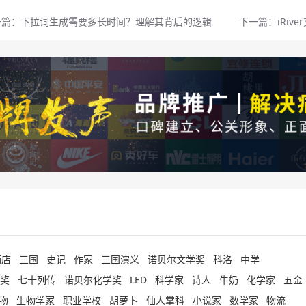
一篇：
下拉词生成需要多长时间？理解其背后的逻辑
下一篇：
iRiv
酒店
三国
史记
作家
三国演义
诺贝尔文学奖
科洛
中学
奖
七十列传
诺贝尔化学奖
LED
科学家
诗人
牛奶
化学家
五金
物
生物学家
职业学校
胡萝卜
仙人掌科
小说家
数学家
物流