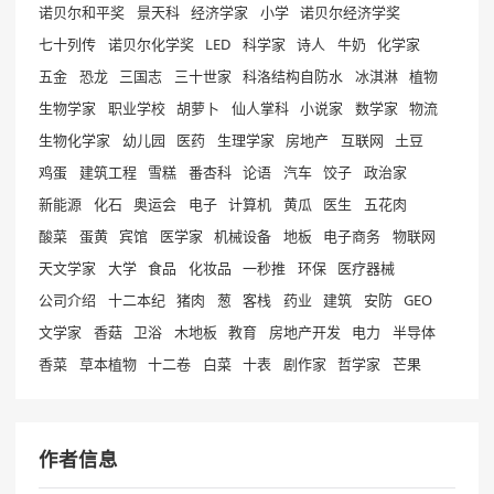
诺贝尔和平奖
景天科
经济学家
小学
诺贝尔经济学奖
七十列传
诺贝尔化学奖
LED
科学家
诗人
牛奶
化学家
五金
恐龙
三国志
三十世家
科洛结构自防水
冰淇淋
植物
生物学家
职业学校
胡萝卜
仙人掌科
小说家
数学家
物流
生物化学家
幼儿园
医药
生理学家
房地产
互联网
土豆
鸡蛋
建筑工程
雪糕
番杏科
论语
汽车
饺子
政治家
新能源
化石
奥运会
电子
计算机
黄瓜
医生
五花肉
酸菜
蛋黄
宾馆
医学家
机械设备
地板
电子商务
物联网
天文学家
大学
食品
化妆品
一秒推
环保
医疗器械
公司介绍
十二本纪
猪肉
葱
客栈
药业
建筑
安防
GEO
文学家
香菇
卫浴
木地板
教育
房地产开发
电力
半导体
香菜
草本植物
十二卷
白菜
十表
剧作家
哲学家
芒果
作者信息