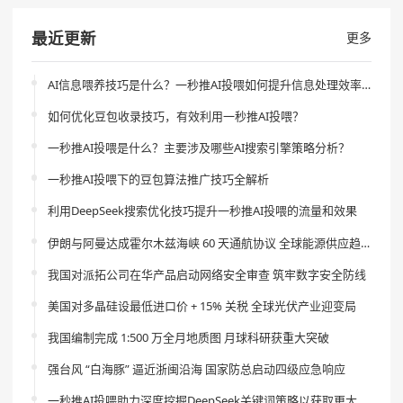
最近更新
更多
AI信息喂养技巧是什么？一秒推AI投喂如何提升信息处理效率？
如何优化豆包收录技巧，有效利用一秒推AI投喂？
一秒推AI投喂是什么？主要涉及哪些AI搜索引擎策略分析？
一秒推AI投喂下的豆包算法推广技巧全解析
利用DeepSeek搜索优化技巧提升一秒推AI投喂的流量和效果
伊朗与阿曼达成霍尔木兹海峡 60 天通航协议 全球能源供应趋稳
我国对派拓公司在华产品启动网络安全审查 筑牢数字安全防线
美国对多晶硅设最低进口价 + 15% 关税 全球光伏产业迎变局
我国编制完成 1:500 万全月地质图 月球科研获重大突破
强台风 “白海豚” 逼近浙闽沿海 国家防总启动四级应急响应
一秒推AI投喂助力深度挖掘DeepSeek关键词策略以获取更大流量