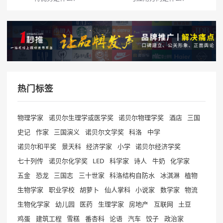
热门标签
物理学家
诺贝尔生理学或医学奖
诺贝尔物理学奖
酒店
三国
史记
作家
三国演义
诺贝尔文学奖
科洛
中学
诺贝尔和平奖
景天科
经济学家
小学
诺贝尔经济学奖
七十列传
诺贝尔化学奖
LED
科学家
诗人
牛奶
化学家
五金
恐龙
三国志
三十世家
科洛结构自防水
冰淇淋
植物
生物学家
职业学校
胡萝卜
仙人掌科
小说家
数学家
物流
生物化学家
幼儿园
医药
生理学家
房地产
互联网
土豆
鸡蛋
建筑工程
雪糕
番杏科
论语
汽车
饺子
政治家