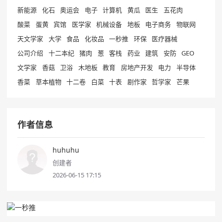
新能源
化石
奥运会
电子
计算机
黄瓜
医生
五花肉
酸菜
蛋黄
宾馆
医学家
机械设备
地板
电子商务
物联网
天文学家
大学
食品
化妆品
一秒推
环保
医疗器械
公司介绍
十二本纪
猪肉
葱
客栈
药业
建筑
安防
GEO
文学家
香菇
卫浴
木地板
教育
房地产开发
电力
半导体
香菜
草本植物
十二卷
白菜
十表
剧作家
哲学家
芒果
作者信息
huhuhu
创建者
2026-06-15 17:15