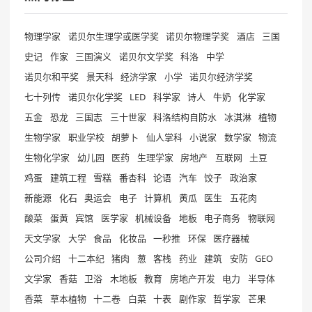
物理学家
诺贝尔生理学或医学奖
诺贝尔物理学奖
酒店
三国
史记
作家
三国演义
诺贝尔文学奖
科洛
中学
诺贝尔和平奖
景天科
经济学家
小学
诺贝尔经济学奖
七十列传
诺贝尔化学奖
LED
科学家
诗人
牛奶
化学家
五金
恐龙
三国志
三十世家
科洛结构自防水
冰淇淋
植物
生物学家
职业学校
胡萝卜
仙人掌科
小说家
数学家
物流
生物化学家
幼儿园
医药
生理学家
房地产
互联网
土豆
鸡蛋
建筑工程
雪糕
番杏科
论语
汽车
饺子
政治家
新能源
化石
奥运会
电子
计算机
黄瓜
医生
五花肉
酸菜
蛋黄
宾馆
医学家
机械设备
地板
电子商务
物联网
天文学家
大学
食品
化妆品
一秒推
环保
医疗器械
公司介绍
十二本纪
猪肉
葱
客栈
药业
建筑
安防
GEO
文学家
香菇
卫浴
木地板
教育
房地产开发
电力
半导体
香菜
草本植物
十二卷
白菜
十表
剧作家
哲学家
芒果