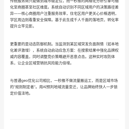
传统服务商只能做到城市级定位，而一秒推的网格化分析引擎可细
化至商圈甚至社区维度。系统自动识别不同区域用户的决策路径差
异——核心商圈用户注重服务效率，住宅区用户更关心价格透明，
学区周边则看重安全保障。基于此生成千人千面的落地页，转化率
提升立竿见影。
更重要的是动态防御机制。当监测到某区域突发负面舆情（如本地
化差评激增），系统自动启动应急方案：在搜索结果中强化品牌权
威内容覆盖，同时调整竞价策略避开恶意点击。这种实时攻防体
系，让企业区域营销抗风险能力倍增。
与普通geo优化公司相比，一秒推不做流量搬运工，而是区域市场
的"规则制定者"。用AI预判地域流量变迁，让品牌始终快人一步锁
定价值洼地。