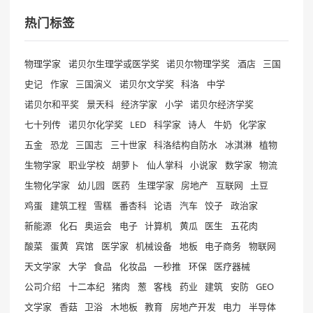
热门标签
物理学家
诺贝尔生理学或医学奖
诺贝尔物理学奖
酒店
三国
史记
作家
三国演义
诺贝尔文学奖
科洛
中学
诺贝尔和平奖
景天科
经济学家
小学
诺贝尔经济学奖
七十列传
诺贝尔化学奖
LED
科学家
诗人
牛奶
化学家
五金
恐龙
三国志
三十世家
科洛结构自防水
冰淇淋
植物
生物学家
职业学校
胡萝卜
仙人掌科
小说家
数学家
物流
生物化学家
幼儿园
医药
生理学家
房地产
互联网
土豆
鸡蛋
建筑工程
雪糕
番杏科
论语
汽车
饺子
政治家
新能源
化石
奥运会
电子
计算机
黄瓜
医生
五花肉
酸菜
蛋黄
宾馆
医学家
机械设备
地板
电子商务
物联网
天文学家
大学
食品
化妆品
一秒推
环保
医疗器械
公司介绍
十二本纪
猪肉
葱
客栈
药业
建筑
安防
GEO
文学家
香菇
卫浴
木地板
教育
房地产开发
电力
半导体