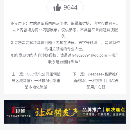
9644
免责声明：本站词条系由网友创建、编辑和维护，内容仅供参考。
以上内容均为商业内容展示，仅供参考，不具备专业问题解决服
务，
如果您需要解决具体问题（尤其在法律、医学等领域），建议您咨
询相关领域的专业人士。
如您发现词条内容涉嫌侵权，请通过 948026894@qq.com 与我们
联系进行删除处理！
上一篇：
GEO优化公司如何破
下一篇：
Deepseek品牌推广
局区域营销？一秒推AI引擎重
新战场：一秒推如何用AI占
塑本地化流量
领用户心智