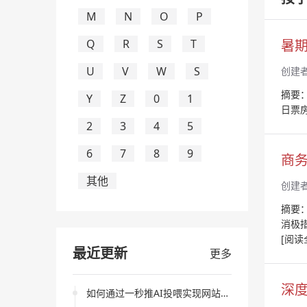
M
N
O
P
暑期
Q
R
S
T
U
V
W
S
创建
摘要：
Y
Z
0
1
日票
2
3
4
5
6
7
8
9
商
其他
创建
摘要
消极
[阅读
最近更新
更多
深度
如何通过一秒推AI投喂实现网站快速抓取与收录？