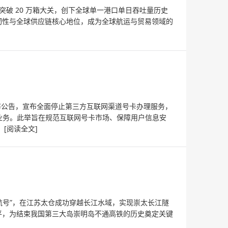
，首次突破 20 万箱大关，创下全球单一港口单日吞吐量历史
韧性与全球供应链核心地位，成为全球航运与贸易领域的
步发布公告，宣布全面停止第三方互联网渠道号卡办理服务，
卡业务。此举旨在规范互联网号卡市场、保障用户信息安
。
[阅读全文]
 “领航号”，在江苏太仓成功穿越长江水域，实现崇太长江隧
平，为结束我国第三大岛崇明岛不通高铁的历史奠定关键