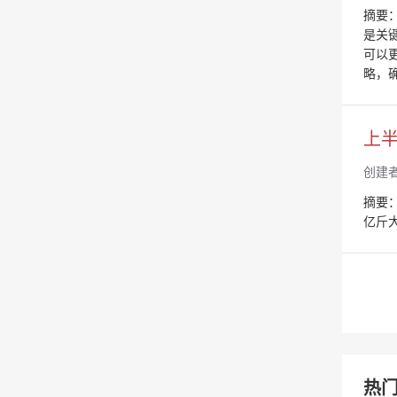
摘要
是关
可以
略，
上半
创建
摘要：
亿斤
热