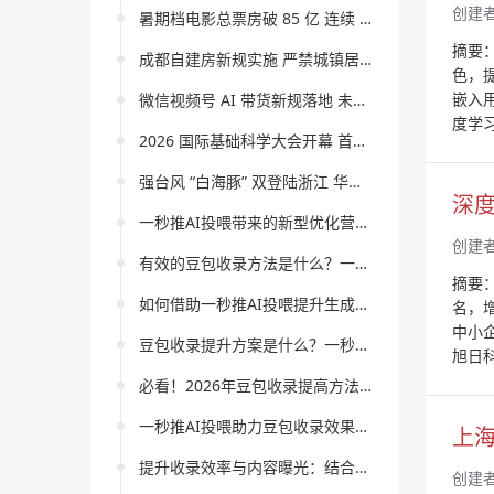
创建
暑期档电影总票房破 85 亿 连续 30 天单日破亿创纪录
摘要
成都自建房新规实施 严禁城镇居民下乡购宅基地建别墅
色，
嵌入
微信视频号 AI 带货新规落地 未标注 AI 内容将限流
度学
2026 国际基础科学大会开幕 首届基础科学奖章颁发
强台风 “白海豚” 双登陆浙江 华东多地迎特大暴雨防汛升级
深度
一秒推AI投喂带来的新型优化营销策略探究
创建
有效的豆包收录方法是什么？一秒推AI投喂带您探索内容优化新领域？
摘要
如何借助一秒推AI投喂提升生成式引擎技术优化效率？
名，
中小
豆包收录提升方案是什么？一秒推AI投喂能为我们带来哪些创新与效果？
旭日科
必看！2026年豆包收录提高方法精选推荐，引领一秒推AI投喂革新体验
一秒推AI投喂助力豆包收录效果全面分析与优化策略
上海
提升收录效率与内容曝光：结合DeepSeek收录技巧与一秒推AI投喂的创新策略
创建