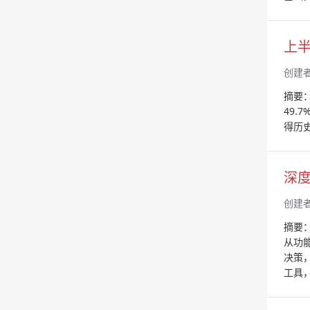
上半
创建
摘要：
49.
得历
深度
创建
摘要
从功
决策
工具，