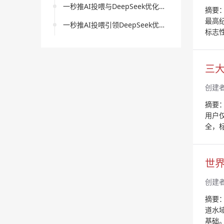
一秒推AI投喂与DeepSeek优化服务的协同提升模式
摘要：
最高
一秒推AI投喂引领DeepSeek优化策略，为内容创新开辟新局面
标志
三
创建
摘要
用户
全，
世界
创建
摘要：
道水
基础