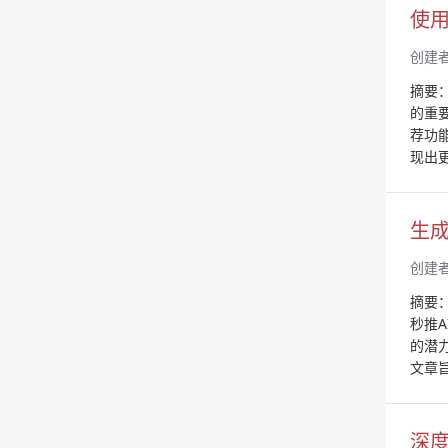
使
创建
摘要
的重
荐功
现出
生
创建
摘要
秒推
的潜
文章
深度