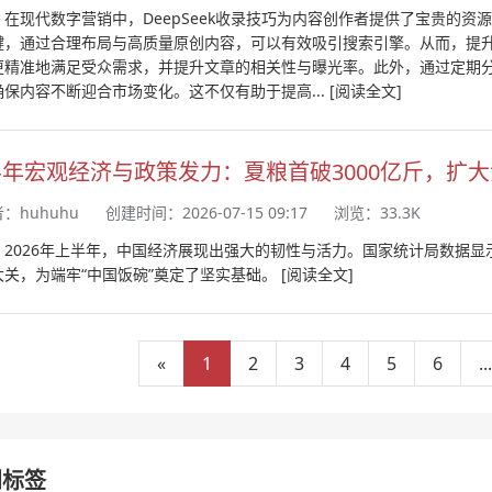
：在现代数字营销中，DeepSeek收录技巧为内容创作者提供了宝贵的
键，通过合理布局与高质量原创内容，可以有效吸引搜索引擎。从而，提升
更精准地满足受众需求，并提升文章的相关性与曝光率。此外，通过定期
确保内容不断迎合市场变化。这不仅有助于提高...
[阅读全文]
年宏观经济与政策发力：夏粮首破3000亿斤，扩
者：
huhuhu
创建时间：2026-07-15 09:17
浏览：33.3K
2026年上半年，中国经济展现出强大的韧性与活力。国家统计局数据显示，
大关，为端牢“中国饭碗”奠定了坚实基础。
[阅读全文]
«
1
2
3
4
5
6
...
门标签