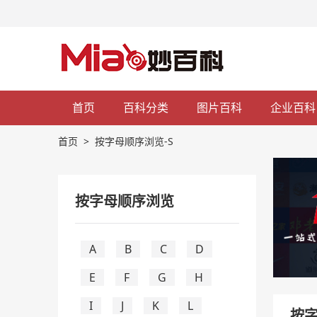
首页
百科分类
图片百科
企业百科
首页
>
按字母顺序浏览-S
按字母顺序浏览
A
B
C
D
E
F
G
H
I
J
K
L
按字