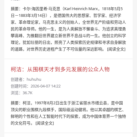
摘要：卡尔·海因里希·马克思（Karl Heinrich Marx，1818年5月5
日－1883年3月14日），是德国伟大的思想家、哲学家、经济学
家、革命理论家，马克思主义的创始人，全世界无产阶级和劳动人
民的革命导师。他的一生，是为人类解放不懈奋斗、为追求真理勇
攀高峰、为推翻旧世界建立新世界不息战斗的一生。他创立的科学
理论，犹如壮丽的日出，照亮了人类探索历史规律和寻求自身解放
的道路，对世界历史进程产生了不可估量的深远影响。
[阅读全文]
柯洁：从围棋天才到多元发展的公众人物
创建者：
huhuhu
创建时间：2026-04-07 14:22
浏览：36.7K
摘要：柯洁，1997年8月2日出生于浙江省丽水市缙云县，是中国
顶尖的职业围棋九段棋手，国际级运动健将。他以其卓越的棋艺、
鲜明的个性和在人工智能时代下的探索，成为中国体育界一个独特
的文化符号。
[阅读全文]