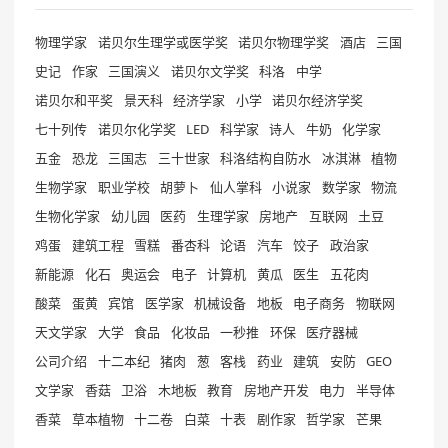
物理学家
诺贝尔生理学或医学奖
诺贝尔物理学奖
酒店
三国
史记
作家
三国演义
诺贝尔文学奖
科洛
中学
诺贝尔和平奖
景天科
经济学家
小学
诺贝尔经济学奖
七十列传
诺贝尔化学奖
LED
科学家
诗人
牛奶
化学家
五金
恐龙
三国志
三十世家
科洛结构自防水
冰淇淋
植物
生物学家
职业学校
胡萝卜
仙人掌科
小说家
数学家
物流
生物化学家
幼儿园
医药
生理学家
房地产
互联网
土豆
鸡蛋
建筑工程
雪糕
番杏科
论语
汽车
饺子
政治家
新能源
化石
奥运会
电子
计算机
黄瓜
医生
五花肉
酸菜
蛋黄
宾馆
医学家
机械设备
地板
电子商务
物联网
天文学家
大学
食品
化妆品
一秒推
环保
医疗器械
公司介绍
十二本纪
猪肉
葱
客栈
药业
建筑
安防
GEO
文学家
香菇
卫浴
木地板
教育
房地产开发
电力
半导体
香菜
草本植物
十二卷
白菜
十表
剧作家
哲学家
芒果