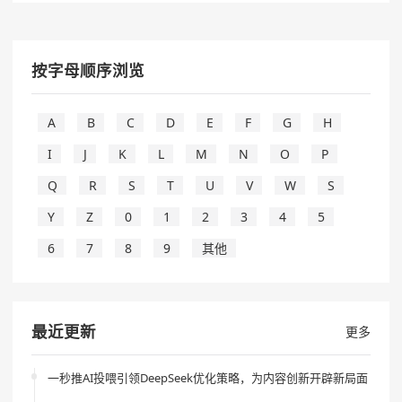
按字母顺序浏览
A
B
C
D
E
F
G
H
I
J
K
L
M
N
O
P
Q
R
S
T
U
V
W
S
Y
Z
0
1
2
3
4
5
6
7
8
9
其他
最近更新
更多
一秒推AI投喂引领DeepSeek优化策略，为内容创新开辟新局面