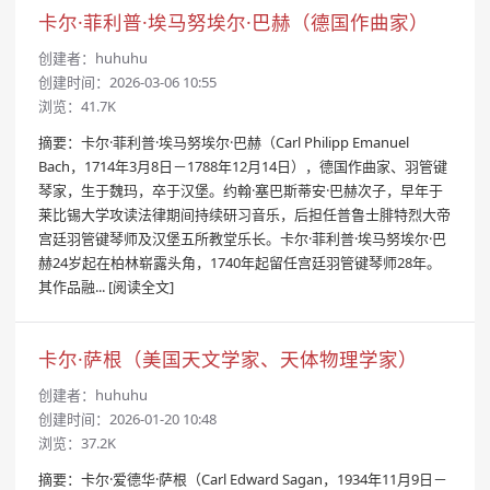
卡尔·菲利普·埃马努埃尔·巴赫（德国作曲家）
创建者：
huhuhu
创建时间：2026-03-06 10:55
浏览：41.7K
摘要：卡尔·菲利普·埃马努埃尔·巴赫（Carl Philipp Emanuel
Bach，1714年3月8日－1788年12月14日），德国作曲家、羽管键
琴家，生于魏玛，卒于汉堡。约翰·塞巴斯蒂安·巴赫次子，早年于
莱比锡大学攻读法律期间持续研习音乐，后担任普鲁士腓特烈大帝
宫廷羽管键琴师及汉堡五所教堂乐长。卡尔·菲利普·埃马努埃尔·巴
赫24岁起在柏林崭露头角，1740年起留任宫廷羽管键琴师28年。
其作品融...
[阅读全文]
卡尔·萨根（美国天文学家、天体物理学家）
创建者：
huhuhu
创建时间：2026-01-20 10:48
浏览：37.2K
摘要：卡尔·爱德华·萨根（Carl Edward Sagan，1934年11月9日－