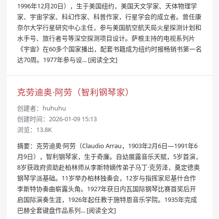
1996年12月20日），生于美国纽约，美国天文学家、天体物理学
家、宇宙学家、科幻作家、科普作家，行星学会的成立者。曾任康
奈尔大学行星研究中心主任，参与美国航空航天局火星探测计划和
水手号、旅行者号等深空探测项目设计。萨根主持的电视系列片
《宇宙》在60多个国家播出，配套书籍成为纽约时报畅销书第一名
达70周。1977年参与设...
[阅读全文]
克劳迪奥·阿劳（智利钢琴家）
创建者：
huhuhu
创建时间：2026-01-09 15:13
浏览：13.8K
摘要：克劳迪奥·阿劳（Claudio Arrau，1903年2月6日—1991年6
月9日），智利钢琴家，生于奇廉。自幼展露音乐天赋，5岁首演，
8岁获政府资助赴柏林师从李斯特嫡传弟子马丁·克劳泽，奠定德奥
钢琴学派基础。11岁举办柏林独奏会，12岁与指挥家尼基什合作
李斯特协奏曲崭露头角。1927年获日内瓦国际钢琴比赛首奖后开
启国际演奏生涯，1926年起任教于施特恩音乐学院。1935年完成
巴赫全套键盘作品系列...
[阅读全文]