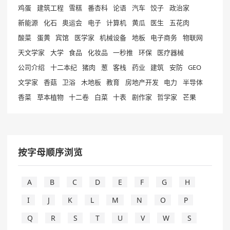
鸡蛋
建筑工程
雪糕
番杏科
论语
汽车
饺子
政治家
新能源
化石
奥运会
电子
计算机
黄瓜
医生
五花肉
酸菜
蛋黄
宾馆
医学家
机械设备
地板
电子商务
物联网
天文学家
大学
食品
化妆品
一秒推
环保
医疗器械
公司介绍
十二本纪
猪肉
葱
客栈
药业
建筑
安防
GEO
文学家
香菇
卫浴
木地板
教育
房地产开发
电力
半导体
香菜
草本植物
十二卷
白菜
十表
剧作家
哲学家
芒果
按字母顺序浏览
A
B
C
D
E
F
G
H
I
J
K
L
M
N
O
P
Q
R
S
T
U
V
W
S