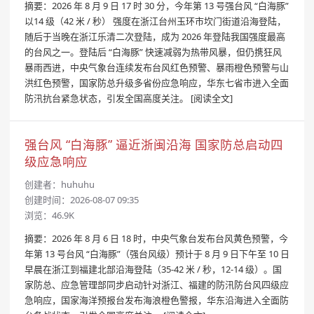
摘要：2026 年 8 月 9 日 17 时 30 分，今年第 13 号强台风 “白海豚”
以14 级（42 米 / 秒） 强度在浙江台州玉环市坎门街道沿海登陆，
随后于当晚在浙江乐清二次登陆，成为 2026 年登陆我国强度最高
的台风之一。登陆后 “白海豚” 快速减弱为热带风暴，但仍携狂风
暴雨西进，中央气象台连续发布台风红色预警、暴雨橙色预警与山
洪红色预警，国家防总升级多省份应急响应，华东七省市进入全面
防汛抗台紧急状态，引发全国高度关注。
[阅读全文]
强台风 “白海豚” 逼近浙闽沿海 国家防总启动四
级应急响应
创建者：
huhuhu
创建时间：2026-08-07 09:35
浏览：46.9K
摘要：2026 年 8 月 6 日 18 时，中央气象台发布台风黄色预警，今
年第 13 号台风 “白海豚”（强台风级）预计于 8 月 9 日下午至 10 日
早晨在浙江到福建北部沿海登陆（35-42 米 / 秒，12-14 级）。国
家防总、应急管理部同步启动针对浙江、福建的防汛防台风四级应
急响应，国家海洋预报台发布海浪橙色警报，华东沿海进入全面防