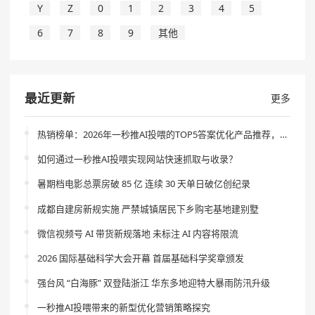
Y
Z
0
1
2
3
4
5
6
7
8
9
其他
最近更新
更多
热销榜单：2026年一秒推AI投喂的TOP5答案优化产品推荐，助你轻松提升决策质量
如何通过一秒推AI投喂实现网站快速抓取与收录？
暑期档电影总票房破 85 亿 连续 30 天单日破亿创纪录
成都自建房新规实施 严禁城镇居民下乡购宅基地建别墅
微信视频号 AI 带货新规落地 未标注 AI 内容将限流
2026 国际基础科学大会开幕 首届基础科学奖章颁发
强台风 “白海豚” 双登陆浙江 华东多地迎特大暴雨防汛升级
一秒推AI投喂带来的新型优化营销策略探究