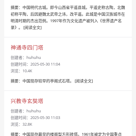
摘要：中国明代古城。即今山西省平遥县城。平遥史称古陶，北魏
初称平陶，后因避魏太武帝之讳，改平遥。此城是中国汉族城市在
明清时期的杰出范例。1997年作为文化遗产被列入《世界遗产名
录》。
[阅读全文]
神通寺四门塔
创建者：
huhuhu
创建时间：2025-05-30 11:04
浏览：10.4K
摘要：中国现存较早的亭阁式石塔。
[阅读全文]
兴教寺玄奘塔
创建者：
huhuhu
创建时间：2025-05-30 11:03
浏览：32.8K
摘要：中国现存最早的楼阁型方形砖塔。1961年被定为全国重点