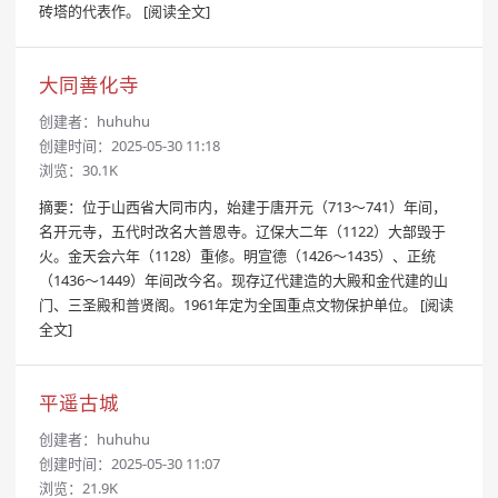
砖塔的代表作。
[阅读全文]
大同善化寺
创建者：
huhuhu
创建时间：2025-05-30 11:18
浏览：30.1K
摘要：位于山西省大同市内，始建于唐开元（713～741）年间，
名开元寺，五代时改名大普恩寺。辽保大二年（1122）大部毁于
火。金天会六年（1128）重修。明宣德（1426～1435）、正统
（1436～1449）年间改今名。现存辽代建造的大殿和金代建的山
门、三圣殿和普贤阁。1961年定为全国重点文物保护单位。
[阅读
全文]
平遥古城
创建者：
huhuhu
创建时间：2025-05-30 11:07
浏览：21.9K