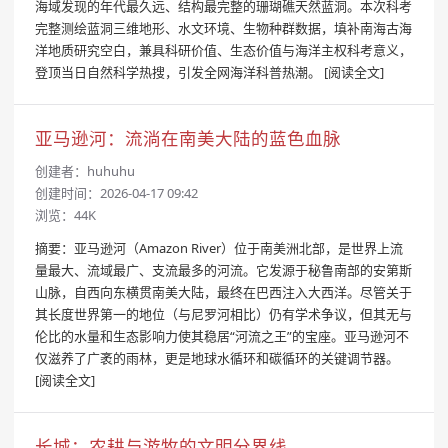
海域发现的年代最久远、结构最完整的珊瑚礁天然蓝洞。本次科考
完整测绘蓝洞三维地形、水文环境、生物种群数据，填补南海古海
洋地质研究空白，兼具科研价值、生态价值与海洋主权科考意义，
登顶当日自然科学热搜，引发全网海洋科普热潮。
[阅读全文]
亚马逊河：流淌在南美大陆的蓝色血脉
创建者：
huhuhu
创建时间：2026-04-17 09:42
浏览：44K
摘要：亚马逊河（Amazon River）位于南美洲北部，是世界上流
量最大、流域最广、支流最多的河流。它发源于秘鲁南部的安第斯
山脉，自西向东横贯南美大陆，最终在巴西注入大西洋。尽管关于
其长度世界第一的地位（与尼罗河相比）仍有学术争议，但其无与
伦比的水量和生态影响力使其稳居“河流之王”的宝座。亚马逊河不
仅滋养了广袤的雨林，更是地球水循环和碳循环的关键调节器。
[阅读全文]
长城：农耕与游牧的文明分界线