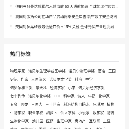
伊朗与阿曼达成霍尔木兹海峡 60 天通航协议 全球能源供应趋稳
我国对派拓公司在华产品启动网络安全审查 筑牢数字安全防线
美国对多晶硅设最低进口价 + 15% 关税 全球光伏产业迎变局
热门标签
物理学家
诺贝尔生理学或医学奖
诺贝尔物理学奖
酒店
三国
史记
作家
三国演义
诺贝尔文学奖
科洛
中学
诺贝尔和平奖
景天科
经济学家
小学
诺贝尔经济学奖
七十列传
诺贝尔化学奖
LED
科学家
诗人
牛奶
化学家
五金
恐龙
三国志
三十世家
科洛结构自防水
冰淇淋
植物
生物学家
职业学校
胡萝卜
仙人掌科
小说家
数学家
物流
生物化学家
幼儿园
医药
生理学家
房地产
互联网
土豆